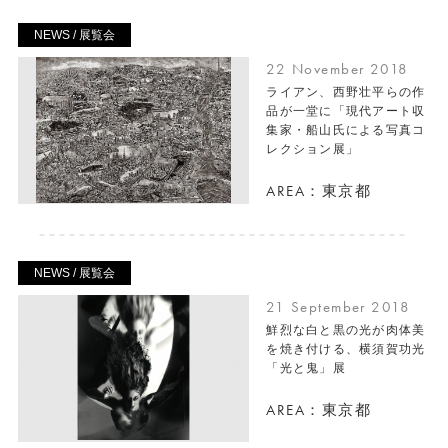
NEWS / 展覧会
22 November 2018
ライアン、西野壮平らの作
品が一堂に「現代アート収
集家・船山氏による写真コ
レクション展」
AREA：東京都
NEWS / 展覧会
21 September 2018
鮮烈な白と黒の光が肉体美
を焼き付ける、横須賀功光
「光と鬼」展
AREA：東京都