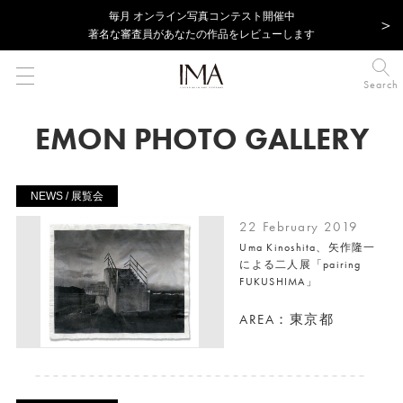
毎⽉ オンライン写真コンテスト開催中
著名な審査員があなたの作品をレビューします
Search
EMON PHOTO GALLERY
NEWS / 展覧会
22 February 2019
Uma Kinoshita、矢作隆一
による二人展「pairing
FUKUSHIMA」
AREA：東京都