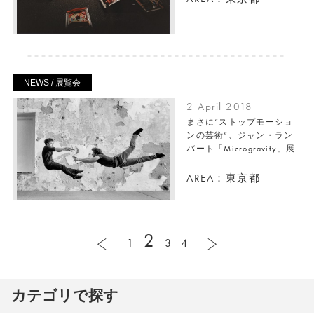
NEWS / 展覧会
2 April 2018
まさに“ストップモーショ
ンの芸術”、ジャン・ラン
バート「Microgravity」展
AREA：東京都
2
1
3
4
カテゴリで探す