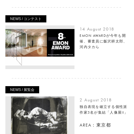
NEWS / コンテスト
14 August 2018
EMON AWARDが今年も開
催、審査員に飯沢耕太郎、
河内タカら
NEWS / 展覧会
2 August 2018
独自表現を確立する個性派
作家5名が集結「人像展II」
AREA：東京都