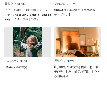
展覧会
NEWS
そのほか
NEWS
いよいよ開幕！浅間国際フォトフェ
2026年8月前半の運勢【マコのポジ
スティバル2026 PHOTO MIYOTA 「After the
ティブ占い】
Image｜イメージのその後」
そのほか
NEWS
展覧会
NEWS
2024年前半の運勢
AIと19世紀写真技法を横断。村上華
子が失われた「最初の写真」をたど
る個展開催