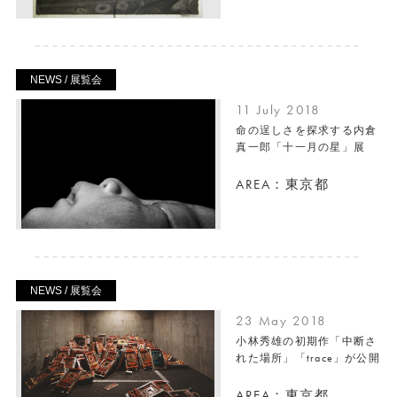
NEWS / 展覧会
11 July 2018
命の逞しさを探求する内倉
真一郎「十一月の星」展
AREA：東京都
NEWS / 展覧会
23 May 2018
小林秀雄の初期作「中断さ
れた場所」「trace」が公開
AREA：東京都