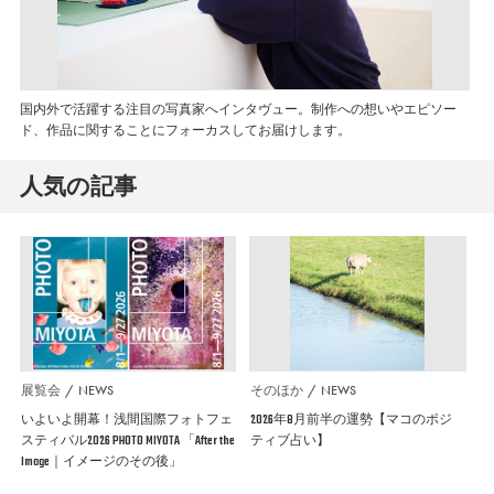
国内外で活躍する注目の写真家へインタヴュー。制作への想いやエピソー
ド、作品に関することにフォーカスしてお届けします。
人気の記事
展覧会
NEWS
そのほか
NEWS
いよいよ開幕！浅間国際フォトフェ
2026年8月前半の運勢【マコのポジ
スティバル2026 PHOTO MIYOTA 「After the
ティブ占い】
Image｜イメージのその後」