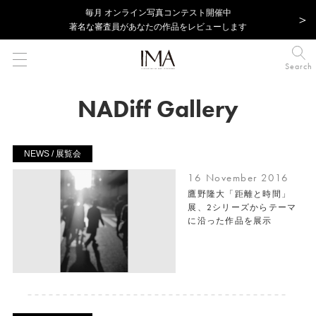
毎⽉ オンライン写真コンテスト開催中
著名な審査員があなたの作品をレビューします
Search
NADiff Gallery
NEWS / 展覧会
16 November 2016
鷹野隆大「距離と時間」
展、2シリーズからテーマ
に沿った作品を展示