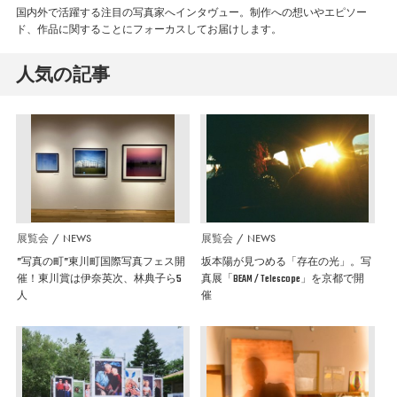
国内外で活躍する注目の写真家へインタヴュー。制作への想いやエピソー
ド、作品に関することにフォーカスしてお届けします。
人気の記事
展覧会
NEWS
展覧会
NEWS
”写真の町”東川町国際写真フェス開
坂本陽が見つめる「存在の光」。写
催！東川賞は伊奈英次、林典子ら5
真展「BEAM / Telescope」を京都で開
人
催