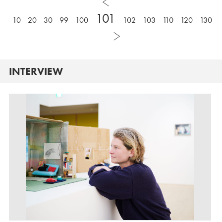
101
10
20
30
99
100
102
103
110
120
130
INTERVIEW