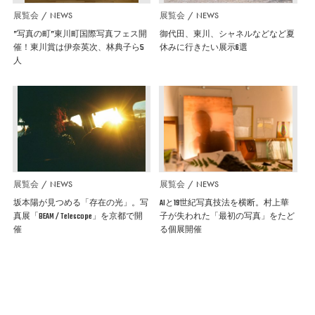
展覧会
NEWS
展覧会
NEWS
”写真の町”東川町国際写真フェス開
御代田、東川、シャネルなどなど夏
催！東川賞は伊奈英次、林典子ら5
休みに行きたい展示6選
人
展覧会
NEWS
展覧会
NEWS
坂本陽が見つめる「存在の光」。写
AIと19世紀写真技法を横断。村上華
真展「BEAM / Telescope」を京都で開
子が失われた「最初の写真」をたど
催
る個展開催