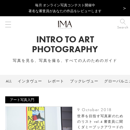
毎⽉ オンライン写真コンテスト開催中
著名な審査員があなたの作品をレビューします
Search
INTRO TO ART
PHOTOGRAPHY
写真を見る、写真を撮る、すべての人のためのガイド
ALL
インタヴュー
レポート
ブックレヴュー
グローバルニ
アート写真入門
9 October 2018
世界を目指す写真家のため
のリスト vol.4 審査員に聞
くダミーブックアワードの