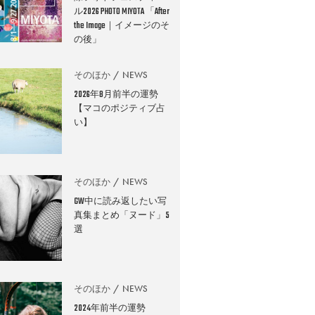
ル2026 PHOTO MIYOTA 「After
the Image｜イメージのそ
の後」
そのほか
NEWS
2026年8月前半の運勢
【マコのポジティブ占
い】
そのほか
NEWS
GW中に読み返したい写
真集まとめ「ヌード」5
選
そのほか
NEWS
2024年前半の運勢