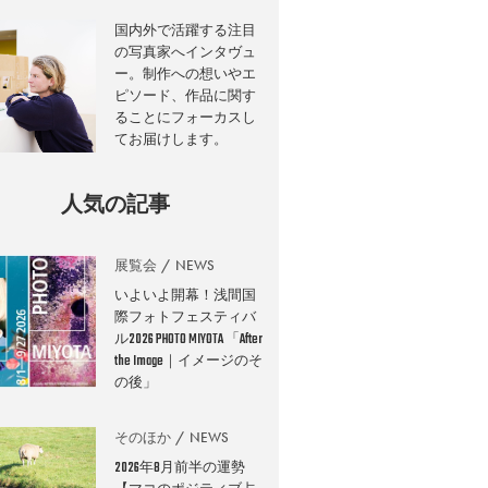
国内外で活躍する注目
の写真家へインタヴュ
ー。制作への想いやエ
ピソード、作品に関す
ることにフォーカスし
てお届けします。
人気の記事
展覧会
NEWS
いよいよ開幕！浅間国
際フォトフェスティバ
ル2026 PHOTO MIYOTA 「After
the Image｜イメージのそ
の後」
そのほか
NEWS
2026年8月前半の運勢