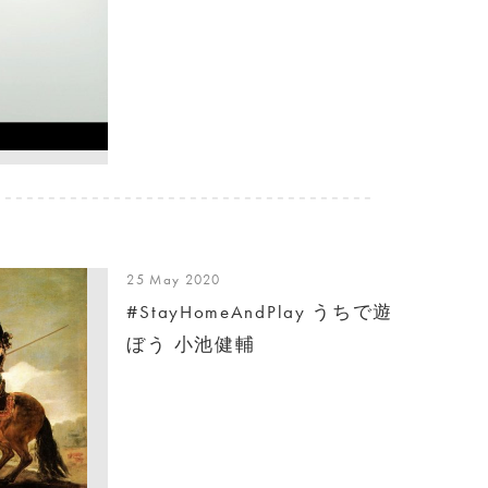
25 May 2020
#StayHomeAndPlay うちで遊
ぼう 小池健輔