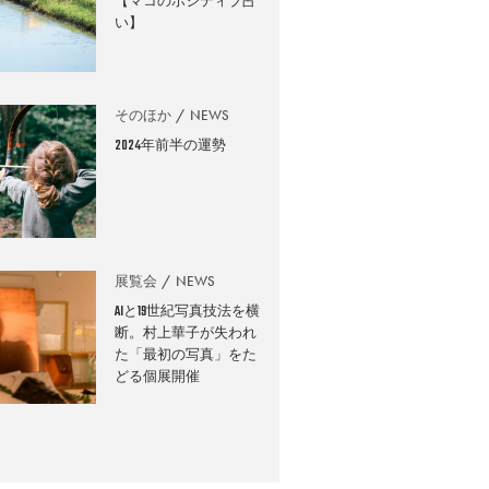
【マコのポジティブ占
い】
そのほか
NEWS
2024年前半の運勢
展覧会
NEWS
AIと19世紀写真技法を横
断。村上華子が失われ
た「最初の写真」をた
どる個展開催