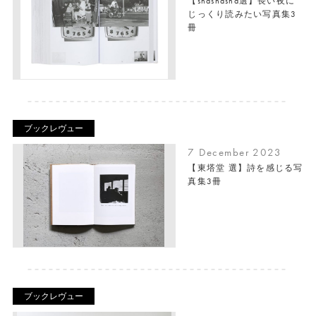
【shashasha選】長い夜に
じっくり読みたい写真集3
冊
ブックレヴュー
7 December 2023
【東塔堂 選】詩を感じる写
真集3冊
ブックレヴュー