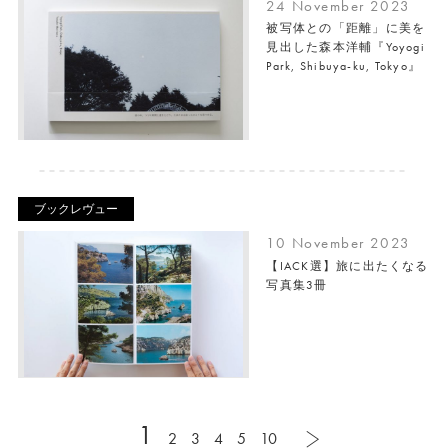
24 November 2023
被写体との「距離」に美を
見出した森本洋輔『Yoyogi
Park, Shibuya-ku, Tokyo』
ブックレヴュー
10 November 2023
【IACK選】旅に出たくなる
写真集3冊
1
2
3
4
5
10