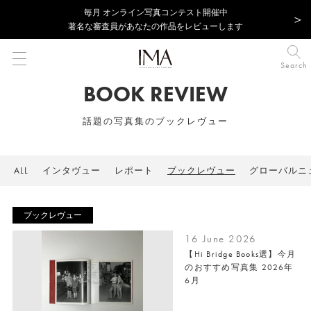
毎⽉ オンライン写真コンテスト開催中
著名な審査員があなたの作品をレビューします
Search
BOOK REVIEW
話題の写真集のブックレヴュー
ALL
インタヴュー
レポート
ブックレヴュー
グローバルニ
ブックレヴュー
16 June 2026
【Hi Bridge Books選】今月
のおすすめ写真集 2026年
6月