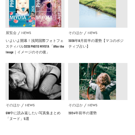
展覧会
NEWS
そのほか
NEWS
いよいよ開幕！浅間国際フォトフェ
2026年8月前半の運勢【マコのポジ
スティバル2026 PHOTO MIYOTA 「After the
ティブ占い】
Image｜イメージのその後」
そのほか
NEWS
そのほか
NEWS
GW中に読み返したい写真集まとめ
2024年前半の運勢
「ヌード」5選