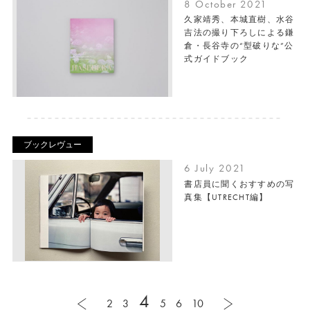
8 October 2021
久家靖秀、本城直樹、水谷
吉法の撮り下ろしによる鎌
倉・長谷寺の“型破りな”公
式ガイドブック
ブックレヴュー
6 July 2021
書店員に聞くおすすめの写
真集【UTRECHT編】
4
2
3
5
6
10