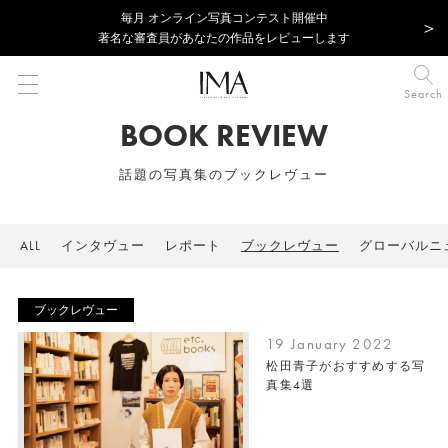
毎⽉ オンライン写真コンテスト開催中
著名な審査員があなたの作品をレビューします
Search
BOOK REVIEW
話題の写真集のブックレヴュー
ALL
インタヴュー
レポート
ブックレヴュー
グローバルニ
ブックレヴュー
19 January 2022
松田青子がおすすめする写
真集4選