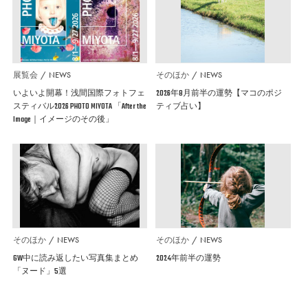
展覧会
NEWS
そのほか
NEWS
いよいよ開幕！浅間国際フォトフェ
2026年8月前半の運勢【マコのポジ
スティバル2026 PHOTO MIYOTA 「After the
ティブ占い】
Image｜イメージのその後」
そのほか
NEWS
そのほか
NEWS
GW中に読み返したい写真集まとめ
2024年前半の運勢
「ヌード」5選