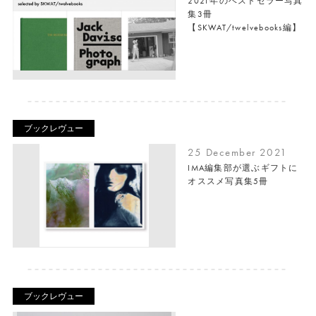
2021年のベストセラー写真
集3冊
【SKWAT/twelvebooks編】
ブックレヴュー
25 December 2021
IMA編集部が選ぶギフトに
オススメ写真集5冊
ブックレヴュー