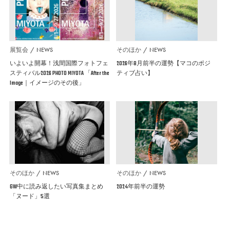
展覧会
NEWS
そのほか
NEWS
いよいよ開幕！浅間国際フォトフェ
2026年8月前半の運勢【マコのポジ
スティバル2026 PHOTO MIYOTA 「After the
ティブ占い】
Image｜イメージのその後」
そのほか
NEWS
そのほか
NEWS
GW中に読み返したい写真集まとめ
2024年前半の運勢
「ヌード」5選