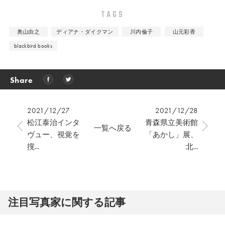
TAGS
奥山由之
ディアナ・ダイクマン
川内倫子
山元彩香
blackbird books
Share
2021/12/27
2021/12/28
松江泰治インタ
青森県立美術館
一覧へ戻る
ヴュー、視覚を
「あかし」展、
撹...
北...
注⽬写真家に関する記事