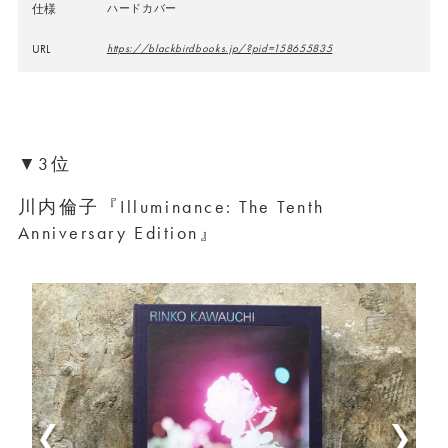
仕様
ハードカバー
URL
https://blackbirdbooks.jp/?pid=158655835
▼3位
川内倫子『Illuminance: The Tenth
Anniversary Edition』