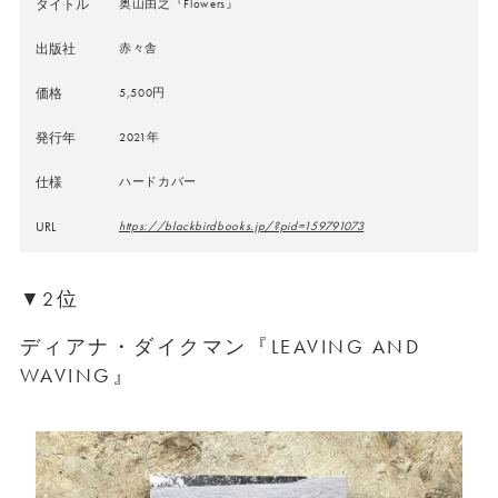
タイトル
奥山由之『Flowers』
出版社
赤々舎
価格
5,500円
発行年
2021年
仕様
ハードカバー
URL
https://blackbirdbooks.jp/?pid=159791073
▼2位
ディアナ・ダイクマン『LEAVING AND
WAVING』