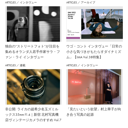
ARTICLES
／
インタヴュー
ARTICLES
／
アーカイブ
独自の“ストリートフォト”が注目を
ウゴ・コント インタヴュー「日常の
集めるオランダ人若手作家サラ・フ
小さな気づきがもたらすダイナミズ
ァン・ライ インタヴュー
ム」【IMA Vol.38特集】
ARTICLES
／
連載
ARTICLES
／
インタヴュー
非公開: ライカの超希少名玉ズミル
「見たいという欲望」村上華子が向
ックス35mm f1.4｜新宿 北村写真機
き合う写真の起源
店ヴィンテージカメラのすすめ Vol.7