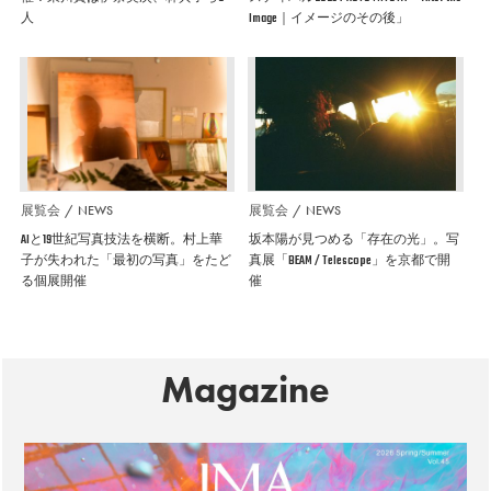
人
Image｜イメージのその後」
展覧会
NEWS
展覧会
NEWS
AIと19世紀写真技法を横断。村上華
坂本陽が見つめる「存在の光」。写
子が失われた「最初の写真」をたど
真展「BEAM / Telescope」を京都で開
る個展開催
催
Magazine