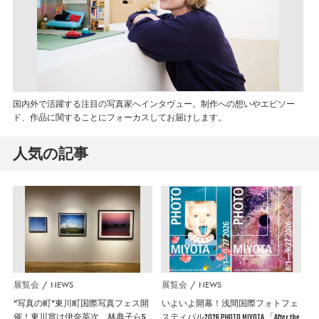
国内外で活躍する注目の写真家へインタヴュー。制作への想いやエピソー
ド、作品に関することにフォーカスしてお届けします。
人気の記事
展覧会
NEWS
展覧会
NEWS
”写真の町”東川町国際写真フェス開
いよいよ開幕！浅間国際フォトフェ
催！東川賞は伊奈英次、林典子ら5
スティバル2026 PHOTO MIYOTA 「After the