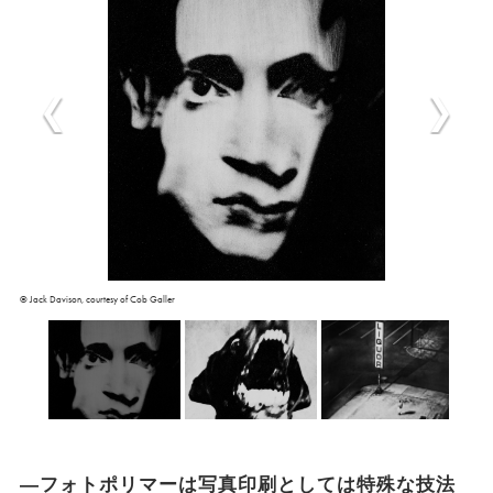
©︎ Jack Davison, courtesy of Cob Galler
―フォトポリマーは写真印刷としては特殊な技法