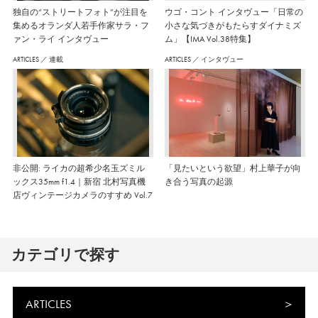
独自の“ストリートフォト”が注目を
ウゴ・コント インタヴュー「日常の
集めるオランダ人若手作家サラ・フ
小さな気づきがもたらすダイナミズ
ァン・ライ インタヴュー
ム」【IMA Vol.38特集】
ARTICLES
／
連載
ARTICLES
／
インタヴュー
非公開: ライカの超希少名玉ズミル
「見たいという欲望」村上華子が向
ックス35mm f1.4｜新宿 北村写真機
き合う写真の起源
店ヴィンテージカメラのすすめ Vol.7
カテゴリで探す
ARTICLES