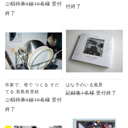
ご招待券5組10名様
受付
付終了
終了
作家で、母で つくる そだ
はな子のいる風景
てる 長島有里枝
記録集1名様
受付終了
ご招待券5組10名様
受付
終了