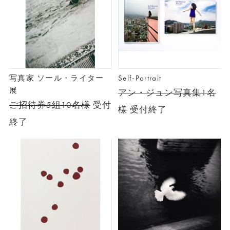
写真家 ソール・ライター
Self-Portrait
展
アン・ジュン写真集1名
ご招待券5組10名様
受付
様
受付終了
終了