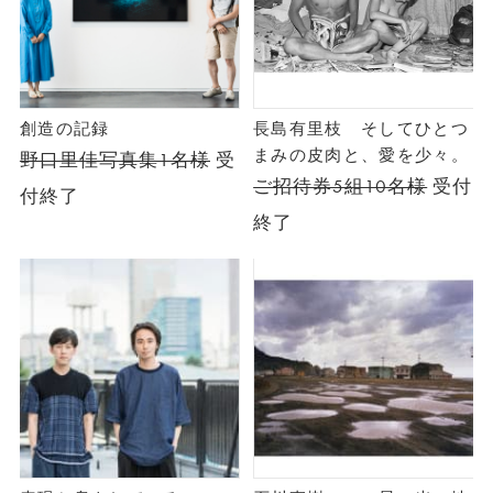
創造の記録
長島有里枝 そしてひとつ
まみの皮肉と、愛を少々。
野口里佳写真集1名様
受
ご招待券5組10名様
受付
付終了
終了