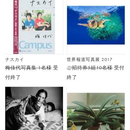
ナスカイ
世界報道写真展 2017
梅佳代写真集 1名様
受
ご招待券5組10名様
受付
付終了
終了