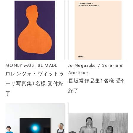
MONEY MUST BE MADE
Jo Nagasaka / Schemata
Architects
ロレンツォ・ヴィットゥ
長坂常作品集1名様
受付
ーリ写真集1名様
受付終
終了
了