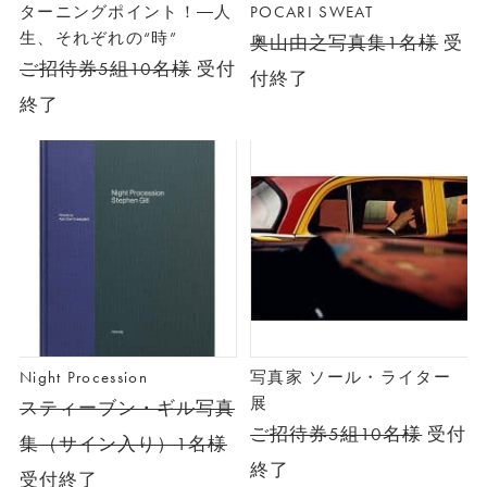
ターニングポイント！―人
POCARI SWEAT
生、それぞれの“時”
奥山由之写真集1名様
受
ご招待券5組10名様
受付
付終了
終了
Night Procession
写真家 ソール・ライター
展
スティーブン・ギル写真
ご招待券5組10名様
受付
集（サイン入り）1名様
終了
受付終了