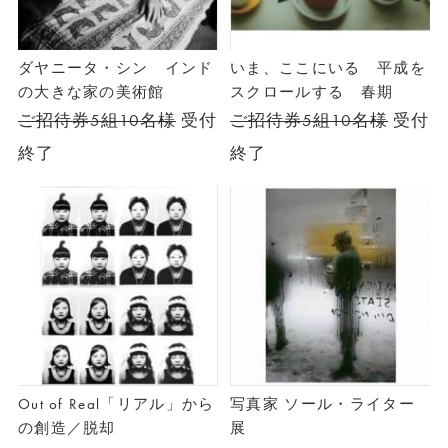
ダヤニータ・シン インド
いま、ここにいる 平成を
の大きな家の美術館
スクロールする 春期
ご招待券5組10名様
受付
ご招待券5組10名様
受付
終了
終了
Out of Real「リアル」から
写真家 ソール・ライター
の創造／脱却
展