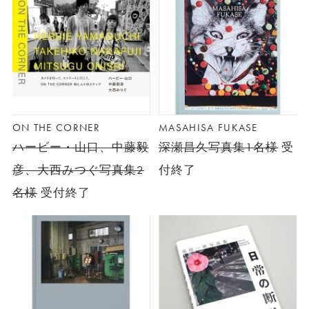
ON THE CORNER
MASAHISA FUKASE
ハービー・山口、中藤毅
深瀬昌久写真集1名様
受
彦、大西みつぐ写真集2
付終了
名様
受付終了