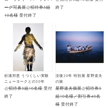
ーグ写真展ご招待券5組
終了
10名様
受付終了
杉浦邦恵 うつくしい実験
没後20年 特別展 星野道夫
ニューヨークとの50年
の旅
ご招待券5組10名様
受付
星野道夫個展ご招待券5
終了
組10名様／割引券40名
様
受付終了