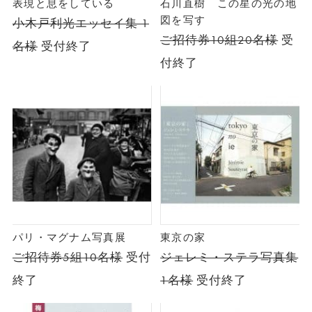
表現と息をしている
石川直樹 この星の光の地
図を写す
小木戸利光エッセイ集 1
ご招待券10組20名様
受
名様
受付終了
付終了
パリ・マグナム写真展
東京の家
ご招待券5組10名様
受付
ジェレミ・ステラ写真集
終了
1名様
受付終了