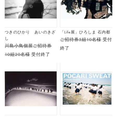
つきのひかり あいのきざ
「Life展」ひろしま 石内都
し
ご招待券5組10名様
受付
川島小鳥個展ご招待券
終了
10組20名様
受付終了