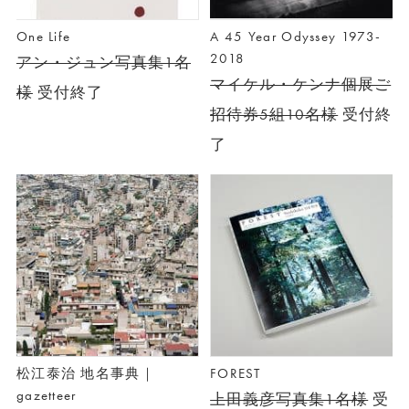
One Life
A 45 Year Odyssey 1973-
2018
アン・ジュン写真集1名
マイケル・ケンナ個展ご
様
受付終了
招待券5組10名様
受付終
了
松江泰治 地名事典｜
FOREST
gazetteer
上田義彦写真集1名様
受