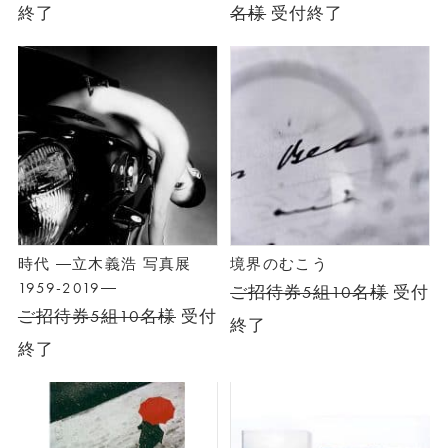
終了
名様
受付終了
時代 ―立木義浩 写真展
境界のむこう
1959-2019―
ご招待券5組10名様
受付
ご招待券5組10名様
受付
終了
終了