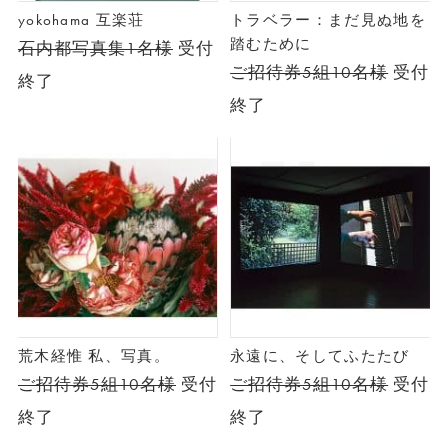
yokohama 互楽荘
トラベラー：まだ見ぬ地を
踏むために
石内都写真集1名様
受付
ご招待券5組10名様
受付
終了
終了
荒木経惟 私、写真。
永遠に、そしてふたたび
ご招待券5組10名様
受付
ご招待券5組10名様
受付
終了
終了