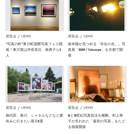
展覧会
NEWS
展覧会
NEWS
”写真の町”東川町国際写真フェス開
坂本陽が見つめる「存在の光」。写
催！東川賞は伊奈英次、林典子ら5
真展「BEAM / Telescope」を京都で開
人
催
展覧会
NEWS
展覧会
NEWS
御代田、東川、シャネルなどなど夏
AIと19世紀写真技法を横断。村上華
休みに行きたい展示6選
子が失われた「最初の写真」をたど
る個展開催