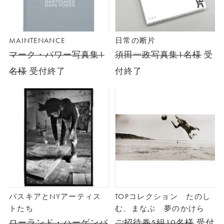
MAINTENANCE
日常の断片
マーク・パワー写真集1
須田一政写真集1名様
受
名様
受付終了
付終了
バスキアとNYアーティス
TOPコレクション たのし
トたち
む、まなぶ 夢のかけら
ローランド・ハーゲンバ
ご招待券5組10名様
受付