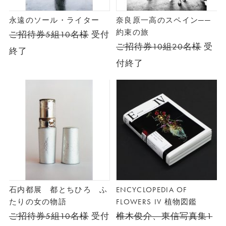
永遠のソール・ライター
奈良原一高のスペイン──
約束の旅
ご招待券5組10名様
受付
ご招待券10組20名様
受
終了
付終了
石内都展 都とちひろ ふ
ENCYCLOPEDIA OF
たりの女の物語
FLOWERS IV 植物図鑑
ご招待券5組10名様
受付
椎木俊介、東信写真集1