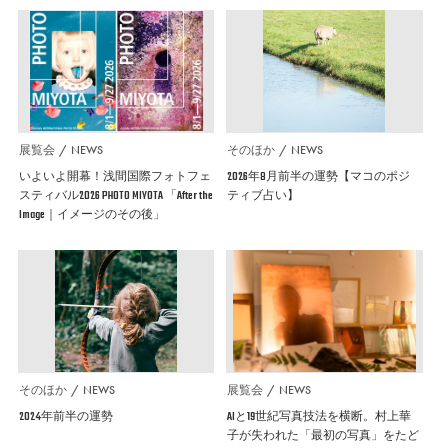
展覧会
NEWS
そのほか
NEWS
いよいよ開幕！浅間国際フォトフェ
2026年8月前半の運勢【マコのポジ
スティバル2026 PHOTO MIYOTA 「After the
ティブ占い】
Image｜イメージのその後」
そのほか
NEWS
展覧会
NEWS
2024年前半の運勢
AIと19世紀写真技法を横断。村上華
子が失われた「最初の写真」をたど