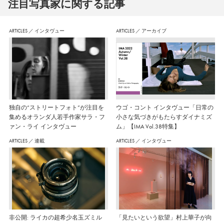
注⽬写真家に関する記事
ARTICLES
／
インタヴュー
ARTICLES
／
アーカイブ
独自の“ストリートフォト”が注目を
ウゴ・コント インタヴュー「日常の
集めるオランダ人若手作家サラ・フ
小さな気づきがもたらすダイナミズ
ァン・ライ インタヴュー
ム」【IMA Vol.38特集】
ARTICLES
／
連載
ARTICLES
／
インタヴュー
非公開: ライカの超希少名玉ズミル
「見たいという欲望」村上華子が向