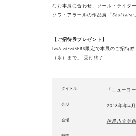
なお本展に合わせ、ソール・ライタ
ソワ・アラールの作品展
「Saul Leite
【ご招待券プレゼント】
IMA MEMBERS限定で本展のご招待
（水）まで。
受付終了
タイトル
「ニューヨー
会期
2018年年4
会場
伊丹市立美
時間