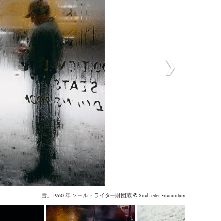
「雪」1960 年 ソール・ライター財団蔵 © Saul Leiter Foundation