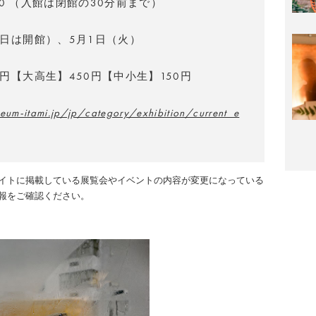
8:00 （入館は閉館の30分前まで）
0日は開館）、5月1日（火）
0円【大高生】450円【中小生】150円
seum-itami.jp/jp/category/exhibition/current_e
イトに掲載している展覧会やイベントの内容が変更になっている
報をご確認ください。