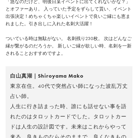
「急なのだけど、明後日某イベントに出てくれないかな？」
とオファーあり。 入っていた予定をずらして貰い、イベント
出張決定！
めちゃくちゃ楽しいイベントで良いご縁にも恵ま
れました。
引き出しに入れた名刺大活躍！
ついている時は無駄がない。 名刺残り230枚。 次はどんなご
縁が繋がるのだろうか。 新しいご縁が欲しい時、名刺を一新
されることおすすめですよ。
白山真湖｜Shiroyama Mako
東京在住。40代で突然占い師になった波乱万丈
占い師。
人生に行き詰まった時、誰にも話せない事を語
れたのはタロットカードでした。タロットカー
ドは人生の設計図です。未来はこれからやって
来る、良きものならそのままで、良くなきもの