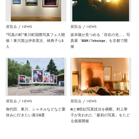
展覧会
NEWS
展覧会
NEWS
”写真の町”東川町国際写真フェス開
坂本陽が見つめる「存在の光」。写
催！東川賞は伊奈英次、林典子ら5
真展「BEAM / Telescope」を京都で開
人
催
展覧会
NEWS
展覧会
NEWS
御代田、東川、シャネルなどなど夏
AIと19世紀写真技法を横断。村上華
休みに行きたい展示6選
子が失われた「最初の写真」をたど
る個展開催