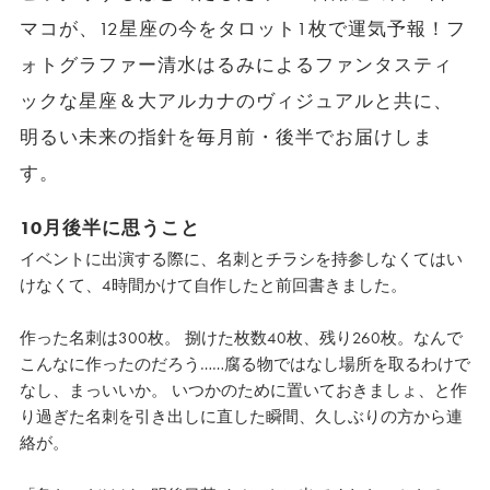
マコが、12星座の今をタロット1枚で運気予報！フ
ォトグラファー清水はるみによるファンタスティ
ックな星座＆大アルカナのヴィジュアルと共に、
明るい未来の指針を毎月前・後半でお届けしま
す。
10月後半に思うこと
イベントに出演する際に、
名刺とチラシを持参しなくてはい
けなくて、
4時間かけて自作したと前回書きました。
作った名刺は300枚。 捌けた枚数40枚、残り260枚。
なんで
こんなに作ったのだろう……
腐る物ではなし場所を取るわけで
なし、まっいいか。 いつかのために置いておきましょ、
と作
り過ぎた名刺を引き出しに直した瞬間、
久しぶりの方から連
絡が。