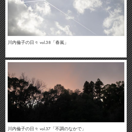
川内倫子の日々 vol.38「春嵐」
川内倫子の日々 vol.37「不調のなかで」