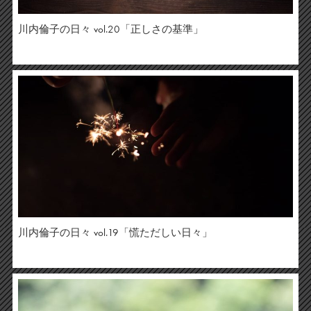
川内倫子の日々 vol.20「正しさの基準」
川内倫子の日々 vol.19「慌ただしい日々」