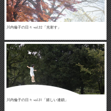
川内倫子の日々 vol.32「光射す」
川内倫子の日々 vol.31「嬉しい連鎖」