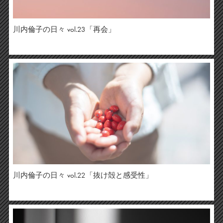
川内倫子の日々 vol.23「再会」
川内倫子の日々 vol.22「抜け殻と感受性」