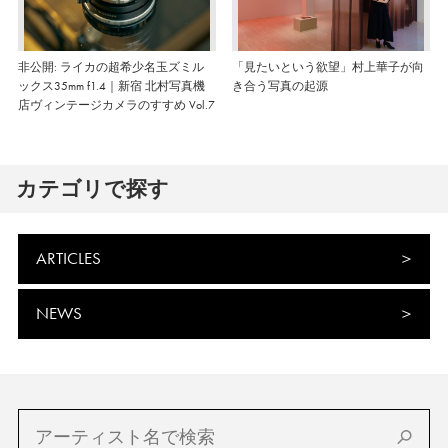
非公開: ライカの超希少名玉ズミル
「見たいという欲望」村上華子が向
ックス35mm f1.4｜新宿 北村写真機
き合う写真の起源
店ヴィンテージカメラのすすめ Vol.7
カテゴリで探す
ARTICLES
NEWS