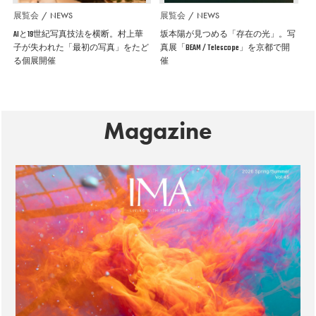
展覧会
NEWS
展覧会
NEWS
AIと19世紀写真技法を横断。村上華
坂本陽が見つめる「存在の光」。写
子が失われた「最初の写真」をたど
真展「BEAM / Telescope」を京都で開
る個展開催
催
Magazine