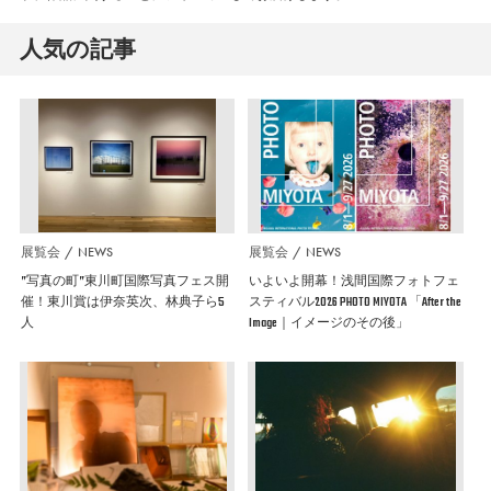
人気の記事
展覧会
NEWS
展覧会
NEWS
”写真の町”東川町国際写真フェス開
いよいよ開幕！浅間国際フォトフェ
催！東川賞は伊奈英次、林典子ら5
スティバル2026 PHOTO MIYOTA 「After the
人
Image｜イメージのその後」