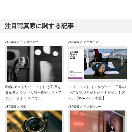
注⽬写真家に関する記事
ARTICLES
／
インタヴュー
ARTICLES
／
アーカイブ
独自の“ストリートフォト”が注目を
ウゴ・コント インタヴュー「日常の
集めるオランダ人若手作家サラ・フ
小さな気づきがもたらすダイナミズ
ァン・ライ インタヴュー
ム」【IMA Vol.38特集】
ARTICLES
／
連載
ARTICLES
／
インタヴュー