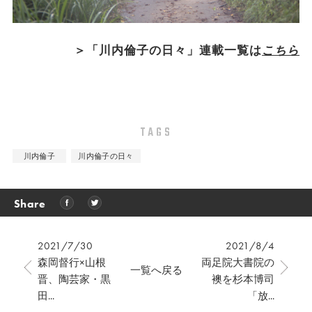
＞「川内倫子の日々」連載一覧は
こちら
TAGS
川内倫子
川内倫子の日々
Share
2021/7/30
2021/8/4
森岡督行×山根
両足院大書院の
一覧へ戻る
晋、陶芸家・黒
襖を杉本博司
田...
「放...