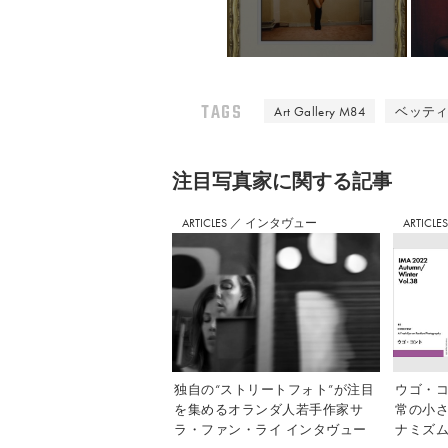
TAGS
Art Gallery M84
ベッテ
注⽬写真家に関する記事
ARTICLES
／
インタヴュー
ARTICLE
独自の“ストリートフォト”が注目
ウゴ・コ
を集めるオランダ人若手作家サ
常の小
ラ・ファン・ライ インタヴュー
ナミズム」