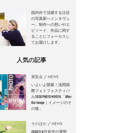
国内外で活躍する注目
の写真家へインタヴュ
ー。制作への想いやエ
ピソード、作品に関す
ることにフォーカスし
てお届けします。
人気の記事
展覧会
NEWS
いよいよ開幕！浅間国
際フォトフェスティバ
ル2026 PHOTO MIYOTA 「After
the Image｜イメージのそ
の後」
そのほか
NEWS
2026年8月前半の運勢