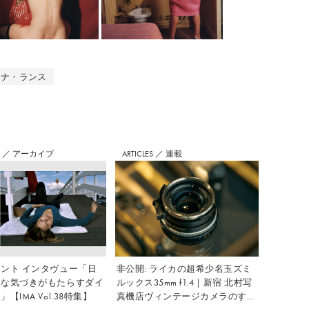
ィナ・ランス
S
／
アーカイブ
ARTICLES
／
連載
ント インタヴュー「日
非公開: ライカの超希少名玉ズミ
さな気づきがもたらすダイ
ルックス35mm f1.4｜新宿 北村写
【IMA Vol.38特集】
真機店ヴィンテージカメラのすす