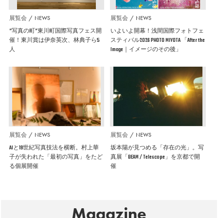
展覧会
NEWS
展覧会
NEWS
”写真の町”東川町国際写真フェス開
いよいよ開幕！浅間国際フォトフェ
催！東川賞は伊奈英次、林典子ら5
スティバル2026 PHOTO MIYOTA 「After the
人
Image｜イメージのその後」
展覧会
NEWS
展覧会
NEWS
AIと19世紀写真技法を横断。村上華
坂本陽が見つめる「存在の光」。写
子が失われた「最初の写真」をたど
真展「BEAM / Telescope」を京都で開
る個展開催
催
Magazine