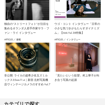
独自の“ストリートフォト”が注目を
ウゴ・コント インタヴュー「日常の
集めるオランダ人若手作家サラ・フ
小さな気づきがもたらすダイナミズ
ァン・ライ インタヴュー
ム」【IMA Vol.38特集】
ARTICLES
／
連載
ARTICLES
／
インタヴュー
非公開: ライカの超希少名玉ズミル
「見たいという欲望」村上華子が向
ックス35mm f1.4｜新宿 北村写真機
き合う写真の起源
店ヴィンテージカメラのすすめ Vol.7
カテゴリで探す