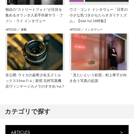
独自の“ストリートフォト”が注目を
ウゴ・コント インタヴュー「日常の
集めるオランダ人若手作家サラ・フ
小さな気づきがもたらすダイナミズ
ァン・ライ インタヴュー
ム」【IMA Vol.38特集】
ARTICLES
／
連載
ARTICLES
／
インタヴュー
非公開: ライカの超希少名玉ズミル
「見たいという欲望」村上華子が向
ックス35mm f1.4｜新宿 北村写真機
き合う写真の起源
店ヴィンテージカメラのすすめ Vol.7
カテゴリで探す
ARTICLES