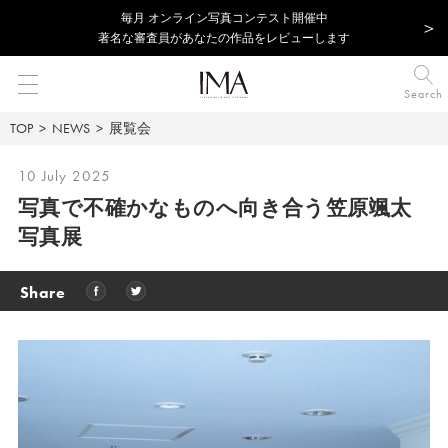
毎⽉ オンライン写真コンテスト開催中
著名な審査員があなたの作品をレビューします
Search
TOP
NEWS
展覧会
10 July 2025
写真で不確かなものへ向き合う笠原颯太
写真展
Share