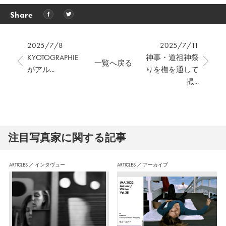
Share
2025/7/8
2025/7/11
KYOTOGRAPHIE
神事・道祖神祭
一覧へ戻る
がアル...
りを橅を通して
撮...
注⽬写真家に関する記事
ARTICLES
／
インタヴュー
ARTICLES
／
アーカイブ