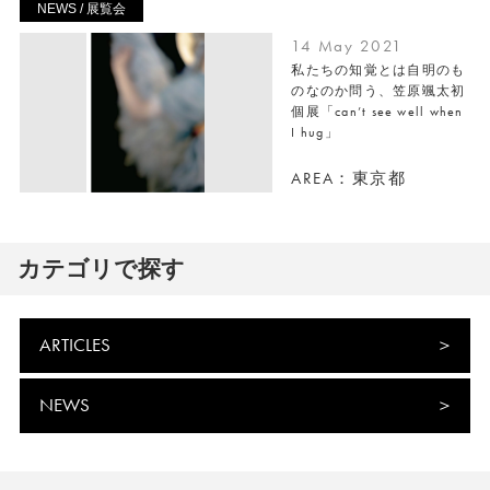
NEWS / 展覧会
14 May 2021
私たちの知覚とは自明のも
のなのか問う、笠原颯太初
個展「can’t see well when
I hug」
AREA：東京都
カテゴリで探す
ARTICLES
NEWS