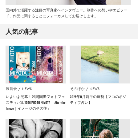
国内外で活躍する注目の写真家へインタヴュー。制作への想いやエピソー
ド、作品に関することにフォーカスしてお届けします。
人気の記事
展覧会
NEWS
そのほか
NEWS
いよいよ開幕！浅間国際フォトフェ
2026年8月前半の運勢【マコのポジ
スティバル2026 PHOTO MIYOTA 「After the
ティブ占い】
Image｜イメージのその後」