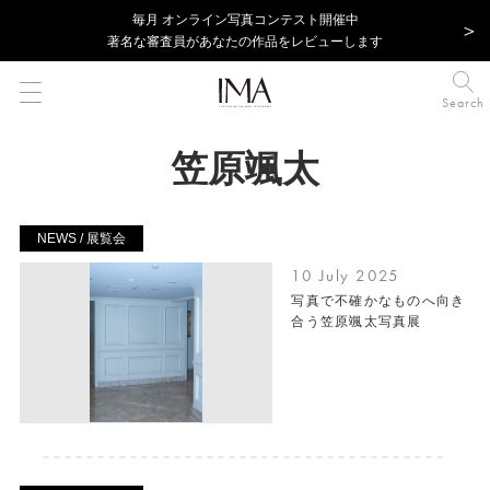
毎⽉ オンライン写真コンテスト開催中
著名な審査員があなたの作品をレビューします
Search
笠原颯太
NEWS / 展覧会
10 July 2025
写真で不確かなものへ向き
合う笠原颯太写真展