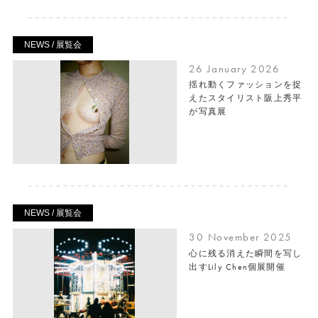
NEWS / 展覧会
26 January 2026
揺れ動くファッションを捉
えたスタイリスト阪上秀平
が写真展
NEWS / 展覧会
30 November 2025
心に残る消えた瞬間を写し
出すLily Chen個展開催