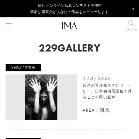
毎⽉ オンライン写真コンテスト開催中
著名な審査員があなたの作品をレビューします
Search
229GALLERY
NEWS / 展覧会
4 July 2026
台湾の写真家スタンリー・
リー、日本初個展開催！見
ることを問い直す
AREA：東京