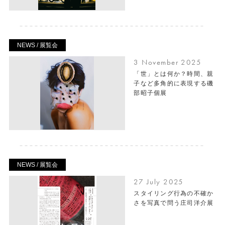
NEWS / 展覧会
3 November 2025
「世」とは何か？時間、親
子など多角的に表現する磯
部昭子個展
NEWS / 展覧会
27 July 2025
スタイリング行為の不確か
さを写真で問う庄司洋介展