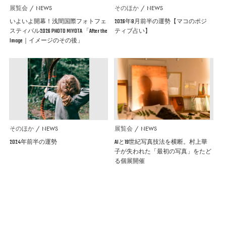
展覧会
NEWS
そのほか
NEWS
いよいよ開幕！浅間国際フォトフェ
2026年8月前半の運勢【マコのポジ
スティバル2026 PHOTO MIYOTA 「After the
ティブ占い】
Image｜イメージのその後」
そのほか
NEWS
展覧会
NEWS
2024年前半の運勢
AIと19世紀写真技法を横断。村上華
子が失われた「最初の写真」をたど
る個展開催