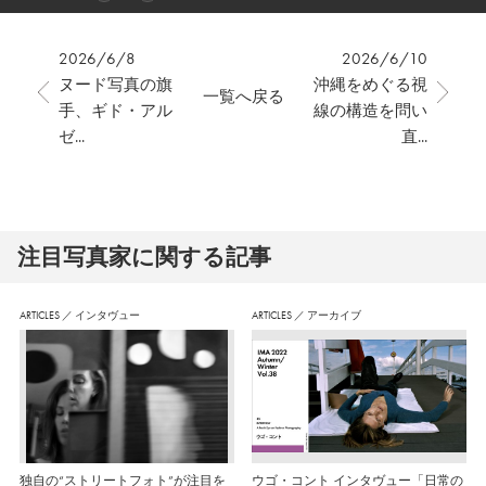
2026/6/8
2026/6/10
ヌード写真の旗
沖縄をめぐる視
一覧へ戻る
手、ギド・アル
線の構造を問い
ゼ...
直...
注⽬写真家に関する記事
ARTICLES
／
インタヴュー
ARTICLES
／
アーカイブ
独自の“ストリートフォト”が注目を
ウゴ・コント インタヴュー「日常の