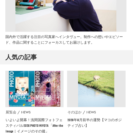
国内外で活躍する注目の写真家へインタヴュー。制作への想いやエピソー
ド、作品に関することにフォーカスしてお届けします。
人気の記事
展覧会
NEWS
そのほか
NEWS
いよいよ開幕！浅間国際フォトフェ
2026年8月前半の運勢【マコのポジ
スティバル2026 PHOTO MIYOTA 「After the
ティブ占い】
Image｜イメージのその後」