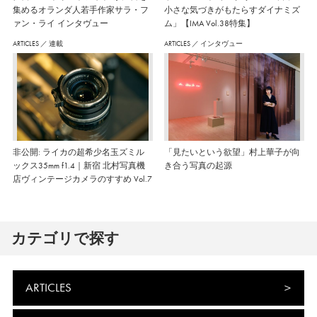
集めるオランダ人若手作家サラ・フ
小さな気づきがもたらすダイナミズ
ァン・ライ インタヴュー
ム」【IMA Vol.38特集】
ARTICLES
／
連載
ARTICLES
／
インタヴュー
非公開: ライカの超希少名玉ズミル
「見たいという欲望」村上華子が向
ックス35mm f1.4｜新宿 北村写真機
き合う写真の起源
店ヴィンテージカメラのすすめ Vol.7
カテゴリで探す
ARTICLES