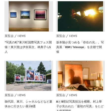
展覧会
NEWS
展覧会
NEWS
”写真の町”東川町国際写真フェス開
坂本陽が見つめる「存在の光」。写
催！東川賞は伊奈英次、林典子ら5
真展「BEAM / Telescope」を京都で開
人
催
展覧会
NEWS
展覧会
NEWS
御代田、東川、シャネルなどなど夏
AIと19世紀写真技法を横断。村上華
休みに行きたい展示6選
子が失われた「最初の写真」をたど