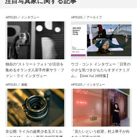
注⽬写真家に関する記事
ARTICLES
／
インタヴュー
ARTICLES
／
アーカイブ
独自の“ストリートフォト”が注目を
ウゴ・コント インタヴュー「日常の
集めるオランダ人若手作家サラ・フ
小さな気づきがもたらすダイナミズ
ァン・ライ インタヴュー
ム」【IMA Vol.38特集】
ARTICLES
／
連載
ARTICLES
／
インタヴュー
非公開: ライカの超希少名玉ズミル
「見たいという欲望」村上華子が向