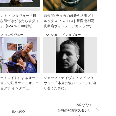
ント インタヴュー「日
非公開: ライカの超希少名玉ズミ
さな気づきがもたらすダイ
ルックス35mm f1.4｜新宿 北村写
【IMA Vol.38特集】
真機店ヴィンテージカメラのすす
め Vol.7
S
／
インタヴュー
ARTICLES
／
インタヴュー
ポートレイトによるオート
ジャック・デイヴィソン インタ
ションで注目のデュオ、エ
ヴュー「本当に強いイメージに辿
ョアナ インタヴュー
り着くために」
2026/7/4
台湾の写真家スタンリ
一覧へ戻る