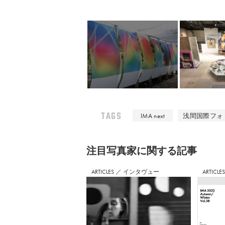
TAGS
IMA next
浅間国際フォ
注⽬写真家に関する記事
ARTICLES
／
インタヴュー
ARTICLE