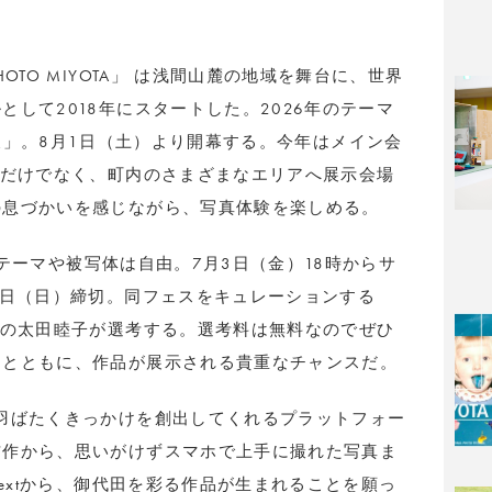
TO MIYOTA」 は浅間山麓の地域を舞台に、世界
して2018年にスタートした。2026年のテーマ
ジのその後」。8月1日（土）より開幕する。今年はメイン会
内だけでなく、町内のさまざまなエリアへ展示会場
の息づかいを感じながら、写真体験を楽しめる。
で、テーマや被写体は自由。7月3日（金）18時からサ
2日（日）締切。同フェスをキュレーションする
ーの太田睦子が選考する。選考料は無料なのでぜひ
ちとともに、作品が展示される貴重なチャンスだ。
羽ばたくきっかけを創出してくれるプラットフォー
信作から、思いがけずスマホで上手に撮れた写真ま
nextから、御代田を彩る作品が生まれることを願っ