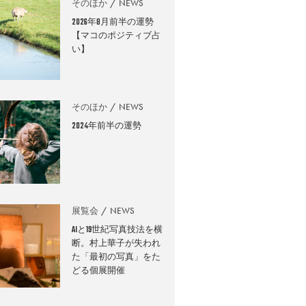
そのほか
NEWS
2026年8月前半の運勢
【マコのポジティブ占
い】
そのほか
NEWS
2024年前半の運勢
展覧会
NEWS
AIと19世紀写真技法を横
断。村上華子が失われ
た「最初の写真」をた
どる個展開催