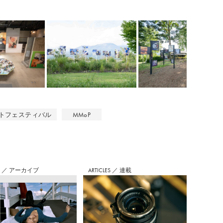
トフェスティバル
MMoP
S
／
アーカイブ
ARTICLES
／
連載