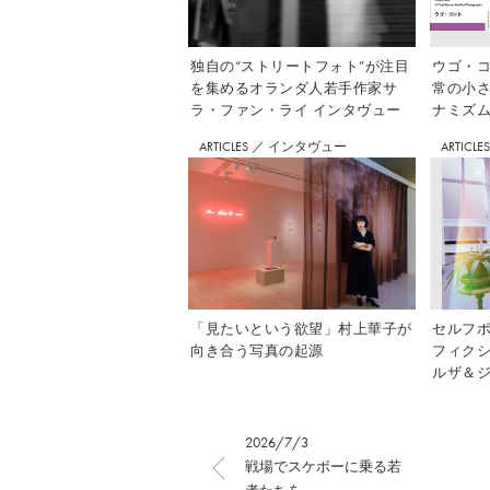
独自の“ストリートフォト”が注目
ウゴ・コ
を集めるオランダ人若手作家サ
常の小
ラ・ファン・ライ インタヴュー
ナミズム」
ARTICLES
／
インタヴュー
ARTICLE
「見たいという欲望」村上華子が
セルフ
向き合う写真の起源
フィク
ルザ＆ジ
2026/7/3
戦場でスケボーに乗る若