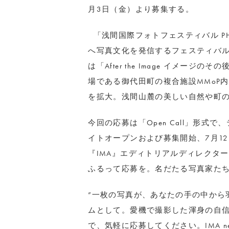
月3日（金）より募集する。
「浅間国際フォトフェスティバル PHO
へ写真文化を発信するフェスティバルと
は「After the Image イメー
場である御代田町の複合施設MMoP
を拡大。浅間山麓の美しい自然や町
今回の応募は「Open Call」形式
イトオープンおよび募集開始、7月1
『IMA』エディトリアルディレクタ
ふるって応募を。名だたる写真家た
”一枚の写真が、あなたの手の中から
ムとして。愛機で撮影した渾身の自
で、気軽に応募してください。IMA 