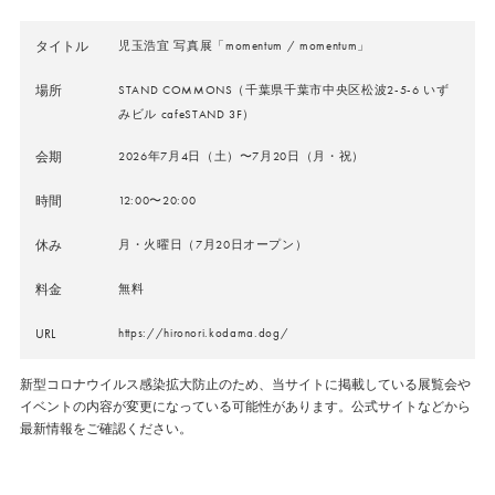
タイトル
児玉浩宜 写真展「momentum / momentum」
場所
STAND COMMONS（千葉県千葉市中央区松波2-5-6 いず
みビル cafeSTAND 3F）
会期
2026年7月4日（土）〜7月20日（月・祝）
時間
12:00〜20:00
休み
月・火曜日（7月20日オープン）
料金
無料
URL
https://hironori.kodama.dog/
新型コロナウイルス感染拡大防止のため、当サイトに掲載している展覧会や
イベントの内容が変更になっている可能性があります。公式サイトなどから
最新情報をご確認ください。