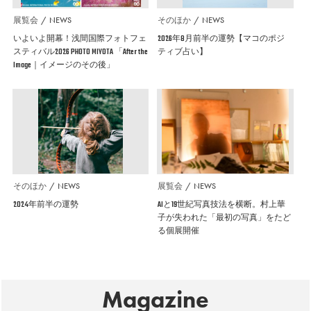
展覧会
NEWS
そのほか
NEWS
いよいよ開幕！浅間国際フォトフェ
2026年8月前半の運勢【マコのポジ
スティバル2026 PHOTO MIYOTA 「After the
ティブ占い】
Image｜イメージのその後」
そのほか
NEWS
展覧会
NEWS
2024年前半の運勢
AIと19世紀写真技法を横断。村上華
子が失われた「最初の写真」をたど
る個展開催
Magazine