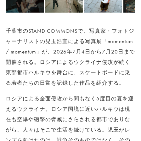
千葉市のSTAND COMMONSで、写真家・フォトジ
ャーナリストの児玉浩宜による写真展「momentum
/ momentum」が、2026年7月4日から7月20日まで
開催される。ロシアによるウクライナ侵攻が続く
東部都市ハルキウを舞台に、スケートボードに乗
る若者たちの日常を記録した作品を紹介する。
ロシアによる全面侵攻から間もなく5度目の夏を迎
えるウクライナ。ロシア国境に近いハルキウは現
在も空爆や砲撃の脅威にさらされる都市でありな
がら、人々はそこで生活を続けている。児玉がレ
ンズを向けたのは、戦争そのものではなく、その