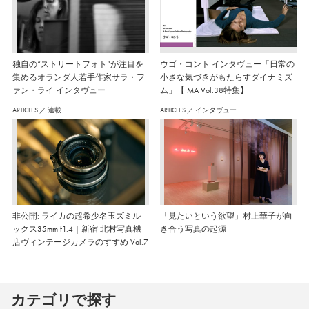
独自の“ストリートフォト”が注目を
ウゴ・コント インタヴュー「日常の
集めるオランダ人若手作家サラ・フ
小さな気づきがもたらすダイナミズ
ァン・ライ インタヴュー
ム」【IMA Vol.38特集】
ARTICLES
／
連載
ARTICLES
／
インタヴュー
非公開: ライカの超希少名玉ズミル
「見たいという欲望」村上華子が向
ックス35mm f1.4｜新宿 北村写真機
き合う写真の起源
店ヴィンテージカメラのすすめ Vol.7
カテゴリで探す