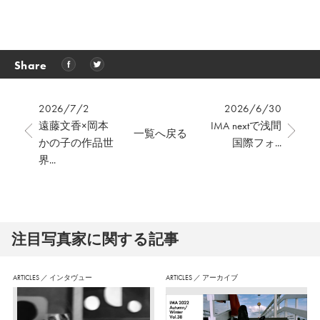
Share
2026/7/2
2026/6/30
遠藤文香×岡本
IMA nextで浅間
一覧へ戻る
かの子の作品世
国際フォ...
界...
注⽬写真家に関する記事
ARTICLES
／
インタヴュー
ARTICLES
／
アーカイブ