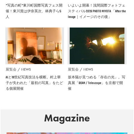
”写真の町”東川町国際写真フェス開
いよいよ開幕！浅間国際フォトフェ
催！東川賞は伊奈英次、林典子ら5
スティバル2026 PHOTO MIYOTA 「After the
人
Image｜イメージのその後」
展覧会
NEWS
展覧会
NEWS
AIと19世紀写真技法を横断。村上華
坂本陽が見つめる「存在の光」。写
子が失われた「最初の写真」をたど
真展「BEAM / Telescope」を京都で開
る個展開催
催
Magazine