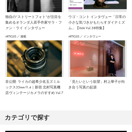
独自の“ストリートフォト”が注目を
ウゴ・コント インタヴュー「日常の
集めるオランダ人若手作家サラ・フ
小さな気づきがもたらすダイナミズ
ァン・ライ インタヴュー
ム」【IMA Vol.38特集】
ARTICLES
／
連載
ARTICLES
／
インタヴュー
非公開: ライカの超希少名玉ズミル
「見たいという欲望」村上華子が向
ックス35mm f1.4｜新宿 北村写真機
き合う写真の起源
店ヴィンテージカメラのすすめ Vol.7
カテゴリで探す