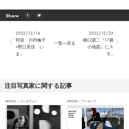
Share
2022/12/16
2022/12/23
対談 川内倫子
橋口譲二『17歳
一覧へ戻る
×野口里佳 い
の地図』にス
ま...
モ...
注⽬写真家に関する記事
ARTICLES
／
インタヴュー
ARTICLES
／
アーカイブ