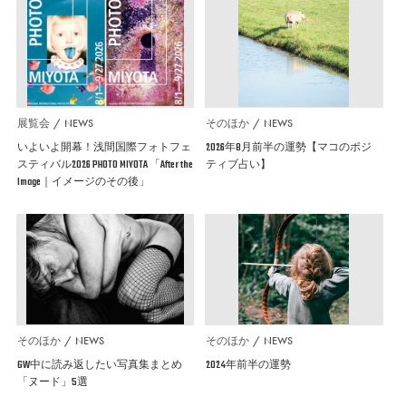
展覧会
NEWS
そのほか
NEWS
いよいよ開幕！浅間国際フォトフェ
2026年8月前半の運勢【マコのポジ
スティバル2026 PHOTO MIYOTA 「After the
ティブ占い】
Image｜イメージのその後」
そのほか
NEWS
そのほか
NEWS
GW中に読み返したい写真集まとめ
2024年前半の運勢
「ヌード」5選