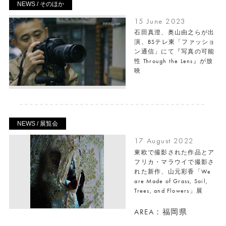
NEWS / そのほか
15 June 2023
石田真澄、奥山由之らが出
演、BSテレ東「ファッショ
ン通信」にて『写真の可能
性 Through the Lens』が放
映
NEWS / 展覧会
17 August 2022
東欧で撮影された作品とア
フリカ・マラウイで撮影さ
れた新作、山元彩香「We
are Made of Grass, Soil,
Trees, and Flowers」展
AREA：福岡県