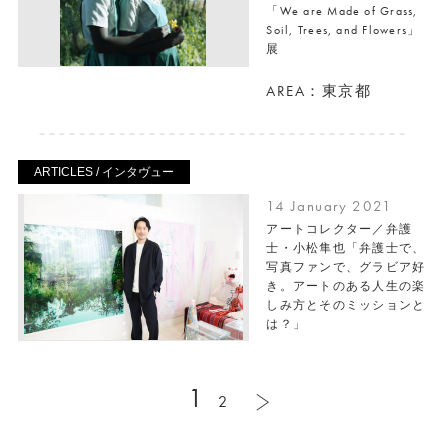
「We are Made of Grass,
Soil, Trees, and Flowers」
展
AREA：東京都
ARTICLES / インタヴュー
14 January 2021
アートコレクター／弁護
士・小松隼也「弁護士で、
写真ファンで、グラビア好
き。アートのある人生の楽
しみ方とそのミッションと
は？」
1
2