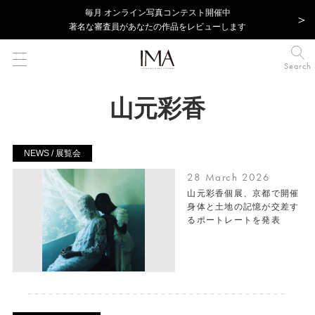
毎⽉ オンライン写真コンテスト開催中
著名な審査員があなたの作品をレビューします
Search
山元彩香
NEWS / 展覧会
28 March 2026
山元彩香個展、京都で開催
身体と土地の記憶が交差す
るポートレートを発表