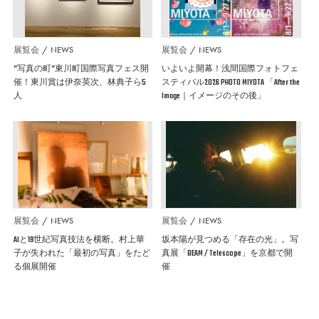
展覧会
NEWS
展覧会
NEWS
”写真の町”東川町国際写真フェス開
いよいよ開幕！浅間国際フォトフェ
催！東川賞は伊奈英次、林典子ら5
スティバル2026 PHOTO MIYOTA 「After the
人
Image｜イメージのその後」
展覧会
NEWS
展覧会
NEWS
AIと19世紀写真技法を横断。村上華
坂本陽が見つめる「存在の光」。写
子が失われた「最初の写真」をたど
真展「BEAM / Telescope」を京都で開
る個展開催
催