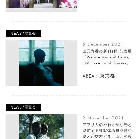
NEWS / 展覧会
5 December 2021
山元彩香の新刊刊行記念展
「We are Made of Grass,
Soil, Trees, and Flowers」
AREA：東京都
NEWS / 展覧会
2 November 2021
アフリカのやわらかな光と
現前する被写体の無意識な
姿とが交差する、山元彩香