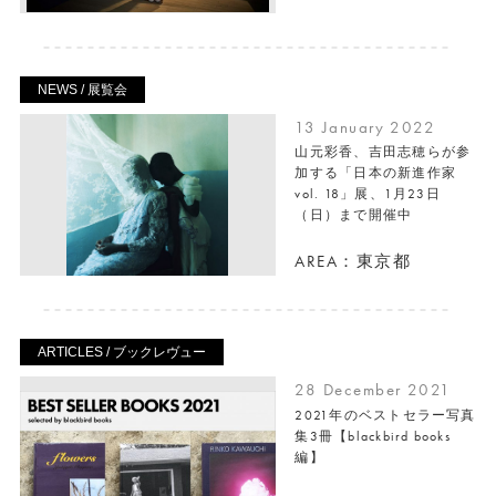
NEWS / 展覧会
13 January 2022
山元彩香、吉田志穂らが参
加する「日本の新進作家
vol. 18」展、1月23日
（日）まで開催中
AREA：東京都
ARTICLES / ブックレヴュー
28 December 2021
2021年のベストセラー写真
集3冊【blackbird books
編】