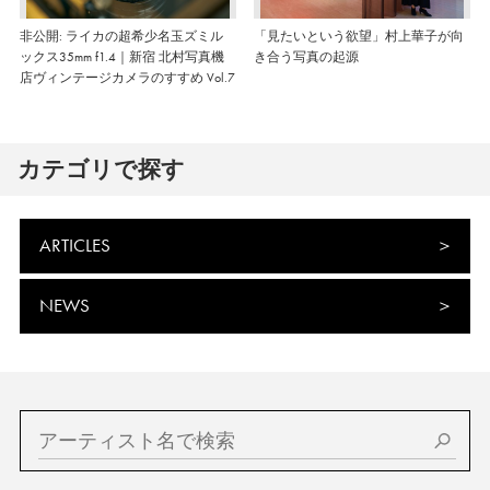
非公開: ライカの超希少名玉ズミル
「見たいという欲望」村上華子が向
ックス35mm f1.4｜新宿 北村写真機
き合う写真の起源
店ヴィンテージカメラのすすめ Vol.7
カテゴリで探す
ARTICLES
NEWS