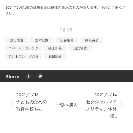
2021年3月以前の価格表記は税抜き表示のものがあります。予めご了承くだ
さい。
TAGS
森山大道
荒木経惟
山谷佑介
細江英公
ロバート・フランク
操上和美
山元彩香
アントワン・ダガタ
武田陽介
Share
2021/1/13
2021/1/14
子どものための
セクシャルマイ
一覧へ戻る
写真学校 Les...
ノリティ、体外
授...