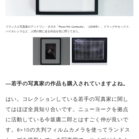
フランス人写真家のアントワン・ダガタ「Phnom Pnh, Cambodia」（2008年）。ドラッグやセックス、
バイオレンスなど、人間の闇に迫る作品を世に問うてきた。
―若手の写真家の作品も購入されていますよね。
はい。コレクションしている若手の写真家に関し
てはほぼ全員知り合いです。ニューヨークを拠点
に活動している今坂庸二郎とはすごく仲が良いで
す。8×10の大判フィルムカメラを使ってランドス