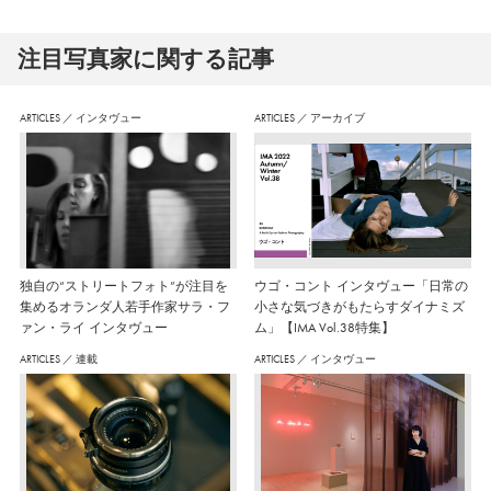
注⽬写真家に関する記事
ARTICLES
／
インタヴュー
ARTICLES
／
アーカイブ
独自の“ストリートフォト”が注目を
ウゴ・コント インタヴュー「日常の
集めるオランダ人若手作家サラ・フ
小さな気づきがもたらすダイナミズ
ァン・ライ インタヴュー
ム」【IMA Vol.38特集】
ARTICLES
／
連載
ARTICLES
／
インタヴュー