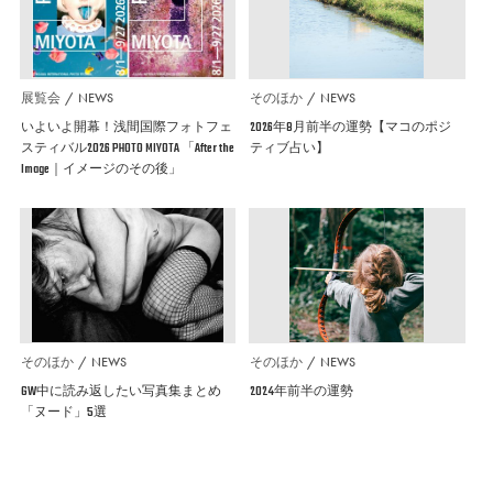
展覧会
NEWS
そのほか
NEWS
いよいよ開幕！浅間国際フォトフェ
2026年8月前半の運勢【マコのポジ
スティバル2026 PHOTO MIYOTA 「After the
ティブ占い】
Image｜イメージのその後」
そのほか
NEWS
そのほか
NEWS
GW中に読み返したい写真集まとめ
2024年前半の運勢
「ヌード」5選