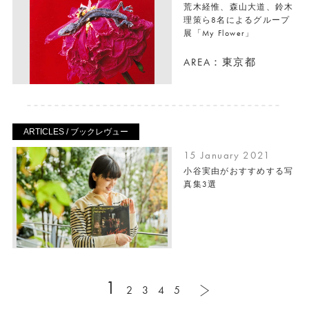
荒木経惟、森山大道、鈴木
理策ら8名によるグループ
展「My Flower」
AREA：東京都
ARTICLES / ブックレヴュー
15 January 2021
小谷実由がおすすめする写
真集3選
1
2
3
4
5