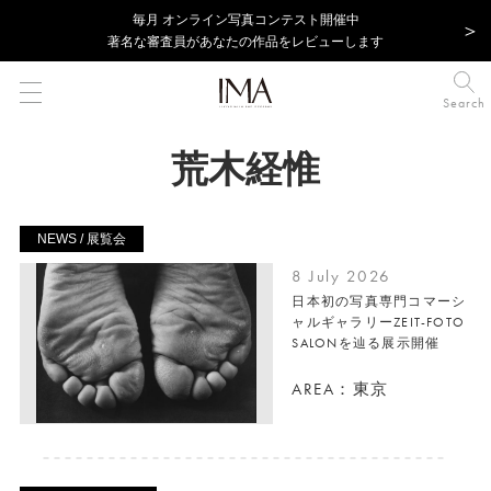
毎⽉ オンライン写真コンテスト開催中
著名な審査員があなたの作品をレビューします
Search
荒木経惟
NEWS / 展覧会
8 July 2026
日本初の写真専門コマーシ
ャルギャラリーZEIT-FOTO
SALONを辿る展示開催
AREA：東京