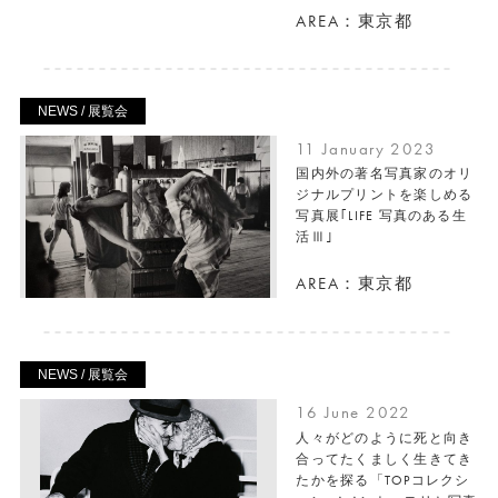
AREA：東京都
NEWS / 展覧会
11 January 2023
国内外の著名写真家のオリ
ジナルプリントを楽しめる
写真展｢LIFE 写真のある生
活Ⅲ｣
AREA：東京都
NEWS / 展覧会
16 June 2022
人々がどのように死と向き
合ってたくましく生きてき
たかを探る「TOPコレクシ