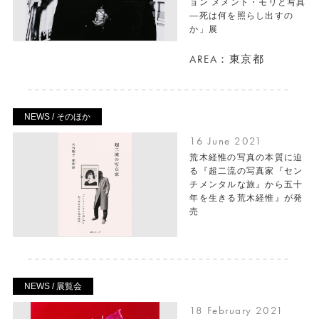
ョン メメント・モリと写真
―死は何を照らし出すの
か」展
AREA：東京都
NEWS / そのほか
16 June 2021
荒木経惟の写真の本質に迫
る『超二流の写真家『セン
チメンタルな旅』から五十
年を生きる荒木経惟』が発
売
NEWS / 展覧会
18 February 2021