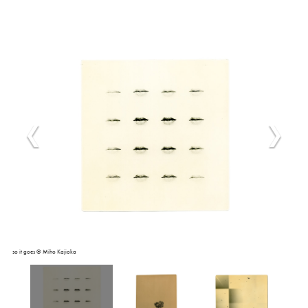
so it goes © Miho Kajioka