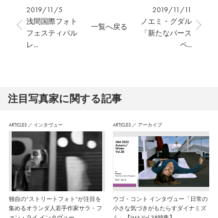
2019/11/5
2019/11/11
浅間国際フォト
ノエミ・グダル
一覧へ戻る
フェスティバル
「新たなパース
レ...
ペ...
注⽬写真家に関する記事
ARTICLES
／
インタヴュー
ARTICLES
／
アーカイブ
独自の“ストリートフォト”が注目を
ウゴ・コント インタヴュー「日常の
集めるオランダ人若手作家サラ・フ
小さな気づきがもたらすダイナミズ
ァン・ライ インタヴュー
ム」【IMA Vol.38特集】