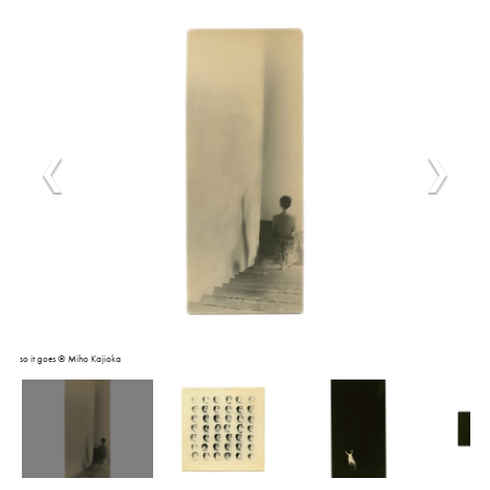
so it goes © Miho Kajioka