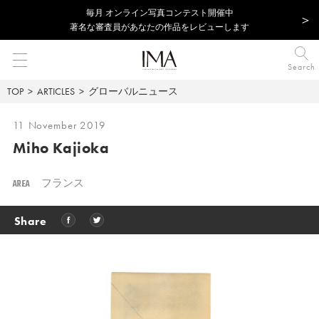
毎⽉ オンライン写真コンテスト開催中
著名な審査員があなたの作品をレビューします
Search
TOP
ARTICLES
グローバルニュース
11 November 2019
Miho Kajioka
AREA
フランス
Share