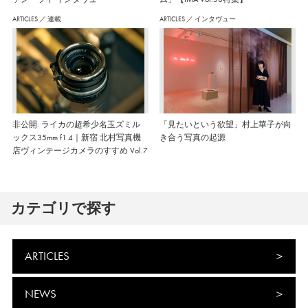
ARTICLES
／
連載
ARTICLES
／
インタヴュー
非公開: ライカの超希少名玉ズミル
「見たいという欲望」村上華子が向
ックス35mm f1.4｜新宿 北村写真機
き合う写真の起源
店ヴィンテージカメラのすすめ Vol.7
カテゴリで探す
ARTICLES
NEWS