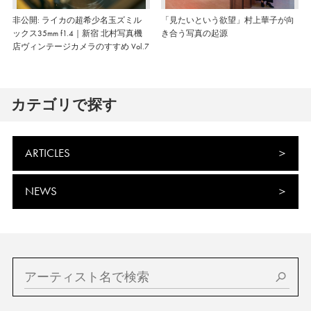
非公開: ライカの超希少名玉ズミル
「見たいという欲望」村上華子が向
ックス35mm f1.4｜新宿 北村写真機
き合う写真の起源
店ヴィンテージカメラのすすめ Vol.7
カテゴリで探す
ARTICLES
NEWS