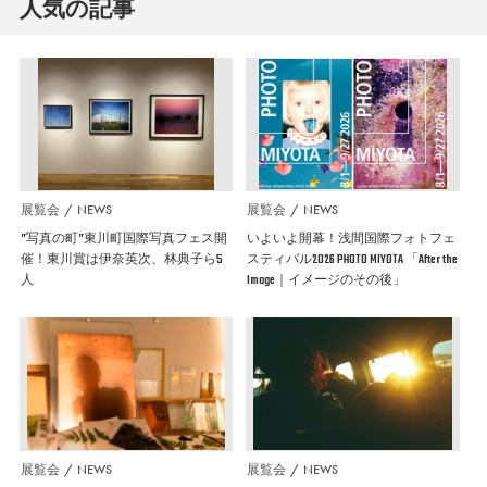
人気の記事
展覧会
NEWS
展覧会
NEWS
”写真の町”東川町国際写真フェス開
いよいよ開幕！浅間国際フォトフェ
催！東川賞は伊奈英次、林典子ら5
スティバル2026 PHOTO MIYOTA 「After the
人
Image｜イメージのその後」
展覧会
NEWS
展覧会
NEWS