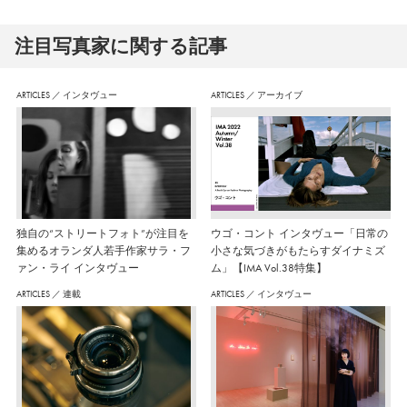
注⽬写真家に関する記事
ARTICLES
／
インタヴュー
ARTICLES
／
アーカイブ
独自の“ストリートフォト”が注目を
ウゴ・コント インタヴュー「日常の
集めるオランダ人若手作家サラ・フ
小さな気づきがもたらすダイナミズ
ァン・ライ インタヴュー
ム」【IMA Vol.38特集】
ARTICLES
／
連載
ARTICLES
／
インタヴュー