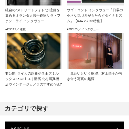
独自の“ストリートフォト”が注目を
ウゴ・コント インタヴュー「日常の
集めるオランダ人若手作家サラ・フ
小さな気づきがもたらすダイナミズ
ァン・ライ インタヴュー
ム」【IMA Vol.38特集】
ARTICLES
／
連載
ARTICLES
／
インタヴュー
非公開: ライカの超希少名玉ズミル
「見たいという欲望」村上華子が向
ックス35mm f1.4｜新宿 北村写真機
き合う写真の起源
店ヴィンテージカメラのすすめ Vol.7
カテゴリで探す
ARTICLES