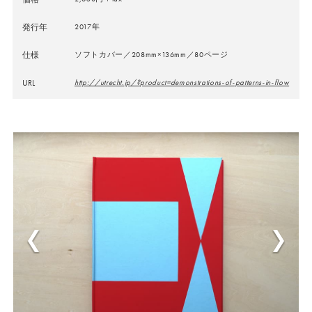
発行年
2017年
仕様
ソフトカバー／208mm×136mm／80ページ
URL
http://utrecht.jp/?product=demonstrations-of-patterns-in-flow