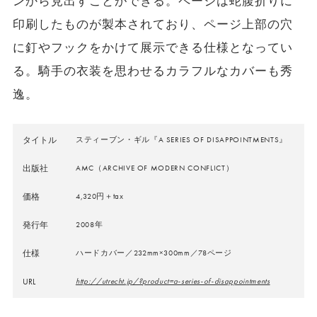
ンから見出すことができる。ページは蛇腹折りに
印刷したものが製本されており、ページ上部の穴
に釘やフックをかけて展示できる仕様となってい
る。騎手の衣装を思わせるカラフルなカバーも秀
逸。
タイトル
スティーブン・ギル『A SERIES OF DISAPPOINTMENTS』
出版社
AMC（ARCHIVE OF MODERN CONFLICT）
価格
4,320円＋tax
発行年
2008年
仕様
ハードカバー／232mm×300mm／78ページ
URL
http://utrecht.jp/?product=a-series-of-disappointments