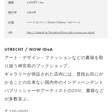
価格
4,000円＋tax
発行年
2006年
仕様
ハードカバー／212mm×212mm／45ページ
URL
http://utrecht.jp/?product=from-afar-it-was-an-island
UTRECHT / NOW IDeA
アート・デザイン・ファッションなどの書籍を取
り扱う神宮前のブックショップ。
ギャラリーが併設された店内には、普段お目にか
かることの出来ない国内外のインディペンデント
パブリッシャーやアーティストのZINE、書籍など
が多数並ぶ。
〒150-0001