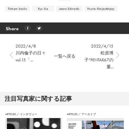
flotsam books
Ryu Ika
Jeano Edwards
Pouria Khojastehpay
Share
2022/4/8
2022/4/15
川内倫子の日々
松原博
一覧へ戻る
vol.15「...
子“PENTAX67の
重...
注⽬写真家に関する記事
ARTICLES
／
インタヴュー
ARTICLES
／
アーカイブ