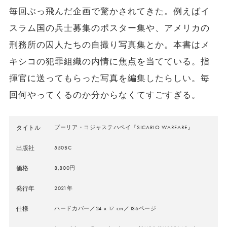
毎回ぶっ飛んだ企画で驚かされてきた。例えばイ
スラム国の兵士募集のポスター集や、アメリカの
刑務所の囚人たちの自撮り写真集とか。本書はメ
キシコの犯罪組織の内情に焦点を当てている。指
揮官に送ってもらった写真を編集したらしい。毎
回何やってくるのか分からなくてすごすぎる。
タイトル
プーリア・コジャステハペイ『SICARIO WARFARE』
出版社
550BC
価格
8,800円
発行年
2021年
仕様
ハードカバー／24 x 17 cm／136ページ