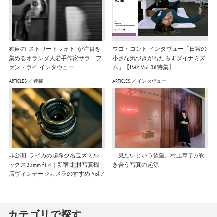
独自の“ストリートフォト”が注目を
ウゴ・コント インタヴュー「日常の
集めるオランダ人若手作家サラ・フ
小さな気づきがもたらすダイナミズ
ァン・ライ インタヴュー
ム」【IMA Vol.38特集】
ARTICLES
／
連載
ARTICLES
／
インタヴュー
非公開: ライカの超希少名玉ズミル
「見たいという欲望」村上華子が向
ックス35mm f1.4｜新宿 北村写真機
き合う写真の起源
店ヴィンテージカメラのすすめ Vol.7
カテゴリで探す