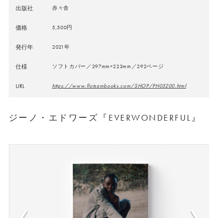
出版社
赤々舎
価格
5,500円
発行年
2021年
仕様
ソフトカバー／297mm×223mm／292ページ
URL
https://www.flotsambooks.com/SHOP/PH05200.html
ジーノ・エドワーズ『EVERWONDERFUL』