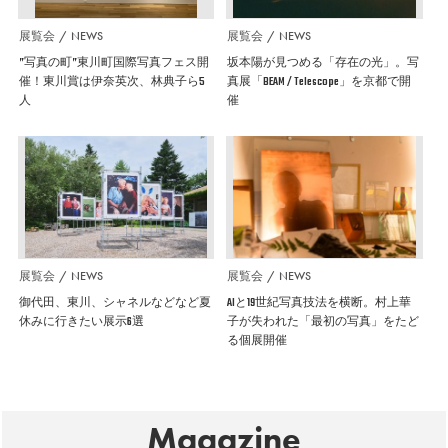
展覧会
NEWS
展覧会
NEWS
”写真の町”東川町国際写真フェス開
坂本陽が見つめる「存在の光」。写
催！東川賞は伊奈英次、林典子ら5
真展「BEAM / Telescope」を京都で開
人
催
展覧会
NEWS
展覧会
NEWS
御代田、東川、シャネルなどなど夏
AIと19世紀写真技法を横断。村上華
休みに行きたい展示6選
子が失われた「最初の写真」をたど
る個展開催
Magazine