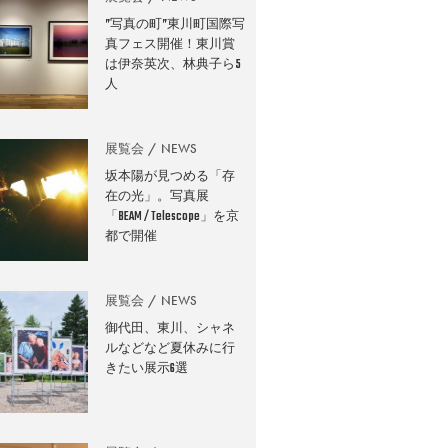
”写真の町”東川町国際写
真フェス開催！東川賞
は伊奈英次、林典子ら5
人
展覧会
NEWS
坂本陽が見つめる「存
在の光」。写真展
「BEAM / Telescope」を京
都で開催
展覧会
NEWS
御代田、東川、シャネ
ルなどなど夏休みに行
きたい展示6選