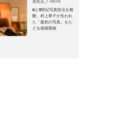
展覧会
NEWS
AIと19世紀写真技法を横
断。村上華子が失われ
た「最初の写真」をた
どる個展開催