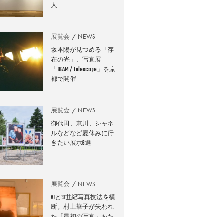
人
展覧会
NEWS
坂本陽が見つめる「存
在の光」。写真展
「BEAM / Telescope」を京
都で開催
展覧会
NEWS
御代田、東川、シャネ
ルなどなど夏休みに行
きたい展示6選
展覧会
NEWS
AIと19世紀写真技法を横
断。村上華子が失われ
た「最初の写真」をた