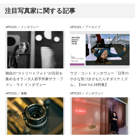
注⽬写真家に関する記事
ARTICLES
／
インタヴュー
ARTICLES
／
アーカイブ
独自の“ストリートフォト”が注目を
ウゴ・コント インタヴュー「日常の
集めるオランダ人若手作家サラ・フ
小さな気づきがもたらすダイナミズ
ァン・ライ インタヴュー
ム」【IMA Vol.38特集】
ARTICLES
／
連載
ARTICLES
／
インタヴュー