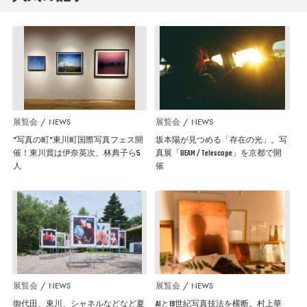
展覧会
NEWS
展覧会
NEWS
”写真の町”東川町国際写真フェス開
坂本陽が見つめる「存在の光」。写
催！東川賞は伊奈英次、林典子ら5
真展「BEAM / Telescope」を京都で開
人
催
展覧会
NEWS
展覧会
NEWS
御代田、東川、シャネルなどなど夏
AIと19世紀写真技法を横断。村上華