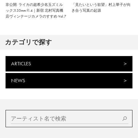
非公開: ライカの超希少名玉ズミル
「見たいという欲望」村上華子が向
ックス35mm f1.4｜新宿 北村写真機
き合う写真の起源
店ヴィンテージカメラのすすめ Vol.7
カテゴリで探す
ARTICLES
NEWS