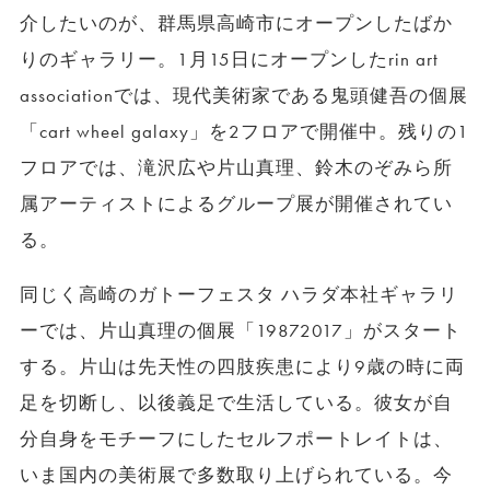
介したいのが、群馬県高崎市にオープンしたばか
りのギャラリー。1月15日にオープンしたrin art
associationでは、現代美術家である鬼頭健吾の個展
「cart wheel galaxy」を2フロアで開催中。残りの1
フロアでは、滝沢広や片山真理、鈴木のぞみら所
属アーティストによるグループ展が開催されてい
る。
同じく高崎のガトーフェスタ ハラダ本社ギャラリ
ーでは、片山真理の個展「19872017」がスタート
する。片山は先天性の四肢疾患により9歳の時に両
足を切断し、以後義足で生活している。彼女が自
分自身をモチーフにしたセルフポートレイトは、
いま国内の美術展で多数取り上げられている。今