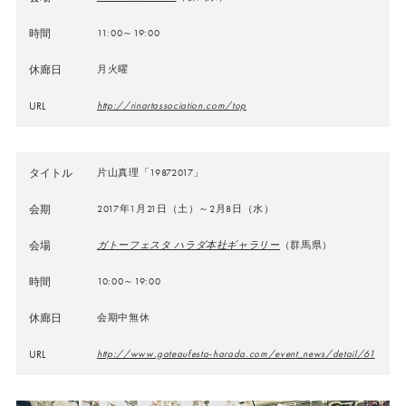
時間
11:00～19:00
休廊日
月火曜
URL
http://rinartassociation.com/top
タイトル
片山真理「19872017」
会期
2017年1月21日（土）～2月8日（水）
会場
ガトーフェスタ ハラダ本社ギャラリー
（群馬県）
時間
10:00～19:00
休廊日
会期中無休
URL
http://www.gateaufesta-harada.com/event_news/detail/61