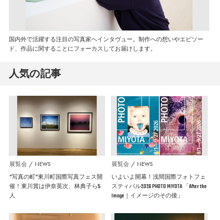
国内外で活躍する注目の写真家へインタヴュー。制作への想いやエピソー
ド、作品に関することにフォーカスしてお届けします。
人気の記事
展覧会
NEWS
展覧会
NEWS
”写真の町”東川町国際写真フェス開
いよいよ開幕！浅間国際フォトフェ
催！東川賞は伊奈英次、林典子ら5
スティバル2026 PHOTO MIYOTA 「After the
人
Image｜イメージのその後」