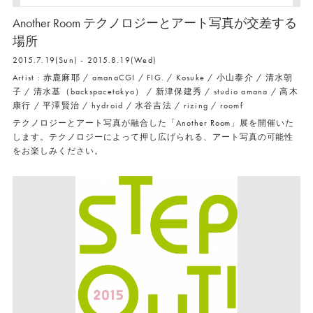
Another Room テクノロジーとアート写真が交差する
場所
2015.7.19(Sun) - 2015.8.19(Wed)
Artist : 赤鹿麻耶 / amanaCGI / FIG. / Kosuke / 小山泰介 / 清水朝
子 / 清水基（backspacetokyo） / 新津保建秀 / studio amana / 高木
康行 / 平澤賢治 / hydroid / 水谷吉法 / rizing / roomf
テクノロジーとアート写真が融合した「Another Room」展を開催いた
します。テクノロジーによって押し広げられる、アート写真の可能性
をお楽しみください。