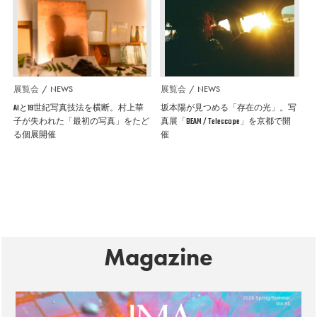
展覧会
NEWS
展覧会
NEWS
AIと19世紀写真技法を横断。村上華
坂本陽が見つめる「存在の光」。写
子が失われた「最初の写真」をたど
真展「BEAM / Telescope」を京都で開
る個展開催
催
Magazine