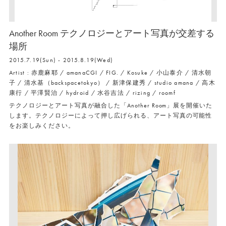
Another Room テクノロジーとアート写真が交差する
場所
2015.7.19(Sun) - 2015.8.19(Wed)
Artist : 赤鹿麻耶 / amanaCGI / FIG. / Kosuke / 小山泰介 / 清水朝
子 / 清水基（backspacetokyo） / 新津保建秀 / studio amana / 高木
康行 / 平澤賢治 / hydroid / 水谷吉法 / rizing / roomf
テクノロジーとアート写真が融合した「Another Room」展を開催いた
します。テクノロジーによって押し広げられる、アート写真の可能性
をお楽しみください。