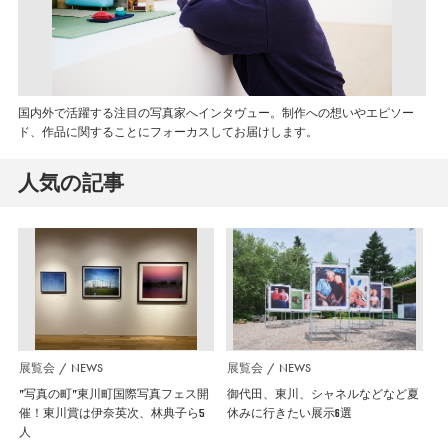
国内外で活躍する注目の写真家へインタヴュー。制作への想いやエピソー
ド、作品に関することにフォーカスしてお届けします。
人気の記事
展覧会
NEWS
展覧会
NEWS
”写真の町”東川町国際写真フェス開
御代田、東川、シャネルなどなど夏
催！東川賞は伊奈英次、林典子ら5
休みに行きたい展示6選
人