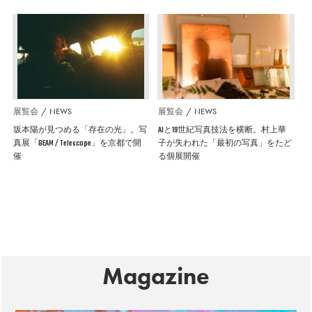
展覧会
NEWS
展覧会
NEWS
坂本陽が見つめる「存在の光」。写
AIと19世紀写真技法を横断。村上華
真展「BEAM / Telescope」を京都で開
子が失われた「最初の写真」をたど
催
る個展開催
Magazine