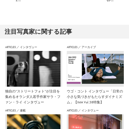
注⽬写真家に関する記事
ARTICLES
／
インタヴュー
ARTICLES
／
アーカイブ
独自の“ストリートフォト”が注目を
ウゴ・コント インタヴュー「日常の
集めるオランダ人若手作家サラ・フ
小さな気づきがもたらすダイナミズ
ァン・ライ インタヴュー
ム」【IMA Vol.38特集】
ARTICLES
／
連載
ARTICLES
／
インタヴュー