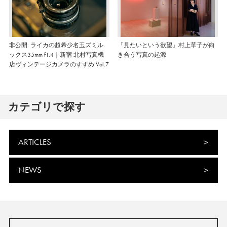
非公開: ライカの超希少名玉ズミル
「見たいという欲望」村上華子が向
ックス35mm f1.4｜新宿 北村写真機
き合う写真の起源
店ヴィンテージカメラのすすめ Vol.7
カテゴリで探す
ARTICLES
NEWS