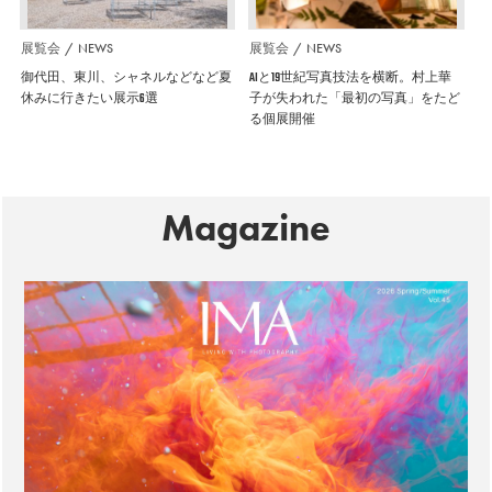
展覧会
NEWS
展覧会
NEWS
御代田、東川、シャネルなどなど夏
AIと19世紀写真技法を横断。村上華
休みに行きたい展示6選
子が失われた「最初の写真」をたど
る個展開催
Magazine