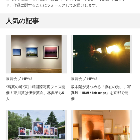
ド、作品に関することにフォーカスしてお届けします。
人気の記事
展覧会
NEWS
展覧会
NEWS
”写真の町”東川町国際写真フェス開
坂本陽が見つめる「存在の光」。写
催！東川賞は伊奈英次、林典子ら5
真展「BEAM / Telescope」を京都で開
人
催