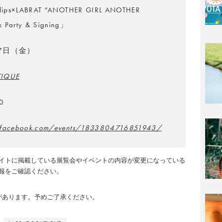
illips×LABRAT “ANOTHER GIRL ANOTHER
 Party & Signing」
月7日（金）
TIQUE
0
.facebook.com/events/1833804716851943/
イトに掲載している展覧会やイベントの内容が変更になっている
報をご確認ください。
のがあります。予めご了承ください。