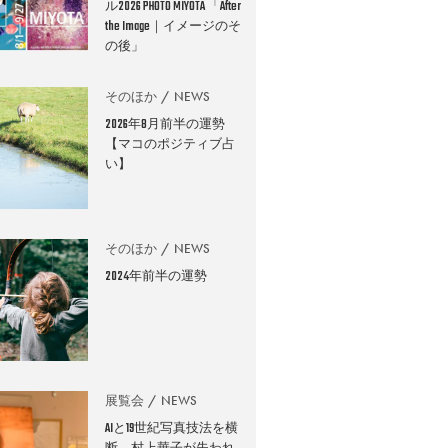
ル2026 PHOTO MIYOTA 「After
the Image｜イメージのそ
の後」
そのほか
NEWS
2026年8月前半の運勢
【マコのポジティブ占
い】
そのほか
NEWS
2024年前半の運勢
展覧会
NEWS
AIと19世紀写真技法を横