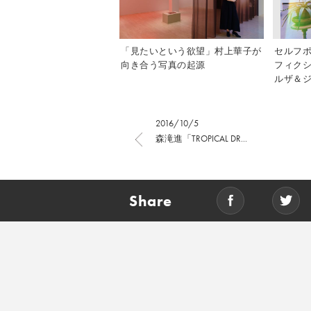
「見たいという欲望」村上華子が
セルフ
向き合う写真の起源
フィク
ルザ＆ジ
2016/10/5
森滝進「TROPICAL DR...
Share