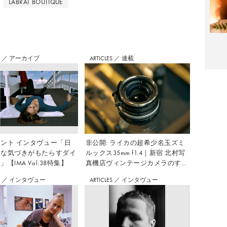
LABRAT BOUTIQUE
S
／
アーカイブ
ARTICLES
／
連載
ント インタヴュー「日
非公開: ライカの超希少名玉ズミ
さな気づきがもたらすダイ
ルックス35mm f1.4｜新宿 北村写
【IMA Vol.38特集】
真機店ヴィンテージカメラのすす
め Vol.7
S
／
インタヴュー
ARTICLES
／
インタヴュー