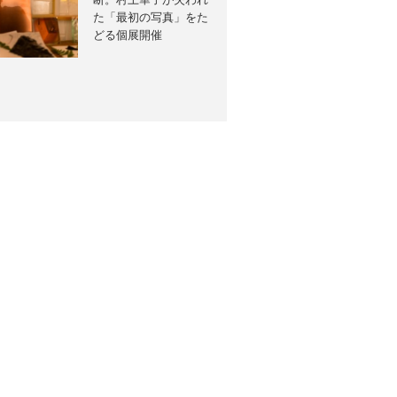
断。村上華子が失われ
た「最初の写真」をた
どる個展開催