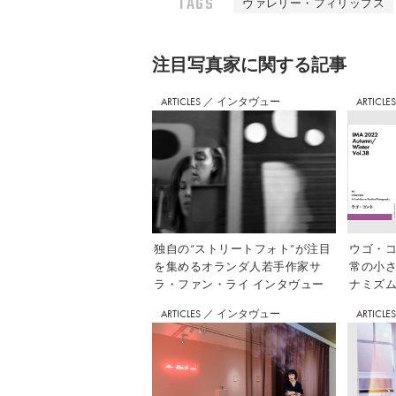
TAGS
ヴァレリー・フィリップス
注⽬写真家に関する記事
ARTICLES
／
インタヴュー
ARTICLE
独自の“ストリートフォト”が注目
ウゴ・コ
を集めるオランダ人若手作家サ
常の小
ラ・ファン・ライ インタヴュー
ナミズム」
ARTICLES
／
インタヴュー
ARTICLE