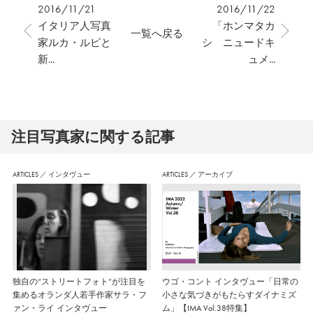
2016/11/21
2016/11/22
イタリア人写真
「ホンマタカ
一覧へ戻る
家ルカ・ルピと
シ ニュードキ
新...
ュメ...
注⽬写真家に関する記事
ARTICLES
／
インタヴュー
ARTICLES
／
アーカイブ
独自の“ストリートフォト”が注目を
ウゴ・コント インタヴュー「日常の
集めるオランダ人若手作家サラ・フ
小さな気づきがもたらすダイナミズ
ァン・ライ インタヴュー
ム」【IMA Vol.38特集】