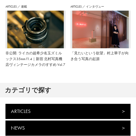
ARTICLES
／
連載
ARTICLES
／
インタヴュー
非公開: ライカの超希少名玉ズミル
「見たいという欲望」村上華子が向
ックス35mm f1.4｜新宿 北村写真機
き合う写真の起源
店ヴィンテージカメラのすすめ Vol.7
カテゴリで探す
ARTICLES
NEWS