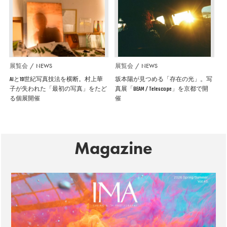
展覧会
NEWS
展覧会
NEWS
AIと19世紀写真技法を横断。村上華
坂本陽が見つめる「存在の光」。写
子が失われた「最初の写真」をたど
真展「BEAM / Telescope」を京都で開
る個展開催
催
Magazine