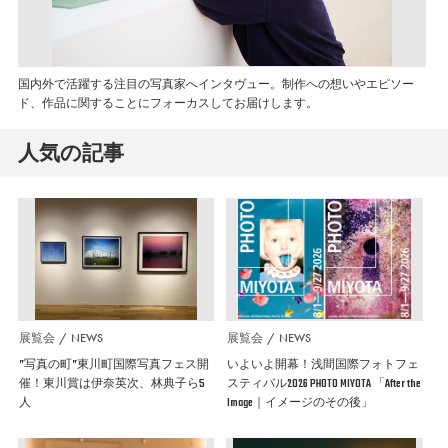
国内外で活躍する注目の写真家へインタヴュー。制作への想いやエピソー
ド、作品に関することにフォーカスしてお届けします。
人気の記事
展覧会
NEWS
展覧会
NEWS
”写真の町”東川町国際写真フェス開
いよいよ開幕！浅間国際フォトフェ
催！東川賞は伊奈英次、林典子ら5
スティバル2026 PHOTO MIYOTA 「After the
人
Image｜イメージのその後」