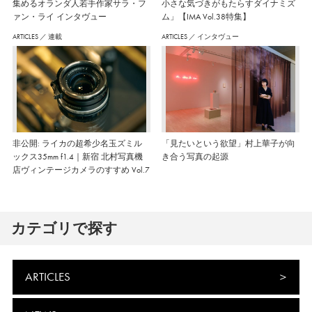
集めるオランダ人若手作家サラ・フ
小さな気づきがもたらすダイナミズ
ァン・ライ インタヴュー
ム」【IMA Vol.38特集】
ARTICLES
／
連載
ARTICLES
／
インタヴュー
非公開: ライカの超希少名玉ズミル
「見たいという欲望」村上華子が向
ックス35mm f1.4｜新宿 北村写真機
き合う写真の起源
店ヴィンテージカメラのすすめ Vol.7
カテゴリで探す
ARTICLES