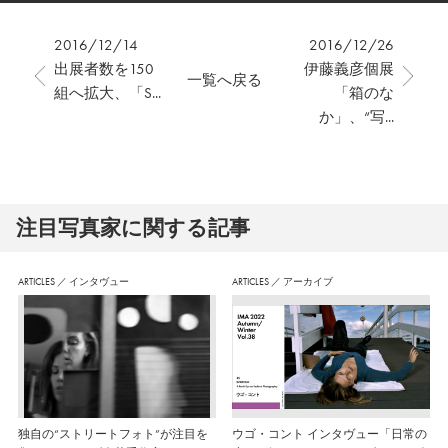
2016/12/14
2016/12/26
出展者数を150
伊藤義彦個展
一覧へ戻る
組へ拡大、「S...
「箱のな
か」、“写...
注⽬写真家に関する記事
ARTICLES
／
インタヴュー
ARTICLES
／
アーカイブ
独自の“ストリートフォト”が注目を
ウゴ・コント インタヴュー「日常の