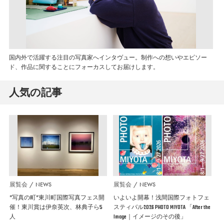
国内外で活躍する注目の写真家へインタヴュー。制作への想いやエピソー
ド、作品に関することにフォーカスしてお届けします。
人気の記事
展覧会
NEWS
展覧会
NEWS
”写真の町”東川町国際写真フェス開
いよいよ開幕！浅間国際フォトフェ
催！東川賞は伊奈英次、林典子ら5
スティバル2026 PHOTO MIYOTA 「After the
人
Image｜イメージのその後」