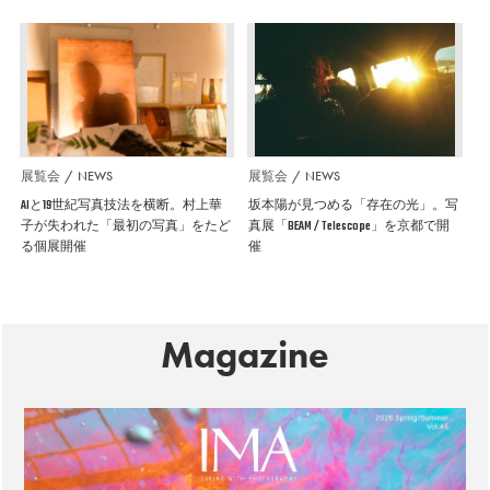
展覧会
NEWS
展覧会
NEWS
AIと19世紀写真技法を横断。村上華
坂本陽が見つめる「存在の光」。写
子が失われた「最初の写真」をたど
真展「BEAM / Telescope」を京都で開
る個展開催
催
Magazine