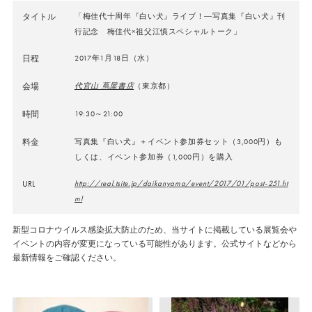
タイトル
「梅佳代十周年『白い犬』ライブ！―写真集『白い犬』刊
行記念 梅佳代×祖父江慎スペシャルトーク」
日程
2017年1月18日（水）
会場
代官山 蔦屋書店
（東京都）
時間
19:30～21:00
料金
写真集『白い犬』＋イベント参加券セット（3,000円）も
しくは、イベント参加券（1,000円）を購入
URL
http://real.tsite.jp/daikanyama/event/2017/01/post-251.ht
ml
新型コロナウイルス感染拡大防止のため、当サイトに掲載している展覧会や
イベントの内容が変更になっている可能性があります。公式サイトなどから
最新情報をご確認ください。