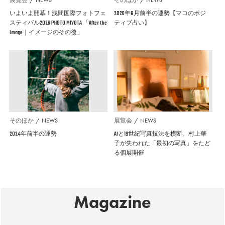
展覧会
NEWS
そのほか
NEWS
いよいよ開幕！浅間国際フォトフェ
2026年8月前半の運勢【マコのポジ
スティバル2026 PHOTO MIYOTA 「After the
ティブ占い】
Image｜イメージのその後」
そのほか
NEWS
展覧会
NEWS
2024年前半の運勢
AIと19世紀写真技法を横断。村上華
子が失われた「最初の写真」をたど
る個展開催
Magazine