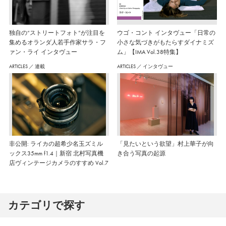
独自の“ストリートフォト”が注目を
ウゴ・コント インタヴュー「日常の
集めるオランダ人若手作家サラ・フ
小さな気づきがもたらすダイナミズ
ァン・ライ インタヴュー
ム」【IMA Vol.38特集】
ARTICLES
／
連載
ARTICLES
／
インタヴュー
非公開: ライカの超希少名玉ズミル
「見たいという欲望」村上華子が向
ックス35mm f1.4｜新宿 北村写真機
き合う写真の起源
店ヴィンテージカメラのすすめ Vol.7
カテゴリで探す