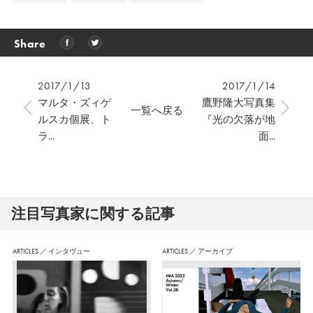
Share
2017/1/13
2017/1/14
マルタ・ズィゲ
鷹野隆大写真集
一覧へ戻る
ルスカ個展、ト
『光の欠落が地
ラ...
面...
注⽬写真家に関する記事
ARTICLES
／
インタヴュー
ARTICLES
／
アーカイブ