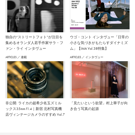
独自の“ストリートフォト”が注目を
ウゴ・コント インタヴュー「日常の
集めるオランダ人若手作家サラ・フ
小さな気づきがもたらすダイナミズ
ァン・ライ インタヴュー
ム」【IMA Vol.38特集】
ARTICLES
／
連載
ARTICLES
／
インタヴュー
非公開: ライカの超希少名玉ズミル
「見たいという欲望」村上華子が向
ックス35mm f1.4｜新宿 北村写真機
き合う写真の起源
店ヴィンテージカメラのすすめ Vol.7