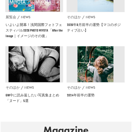
展覧会
NEWS
そのほか
NEWS
いよいよ開幕！浅間国際フォトフェ
2026年8月前半の運勢【マコのポジ
スティバル2026 PHOTO MIYOTA 「After the
ティブ占い】
Image｜イメージのその後」
そのほか
NEWS
そのほか
NEWS
GW中に読み返したい写真集まとめ
2024年前半の運勢
「ヌード」5選
Magazine