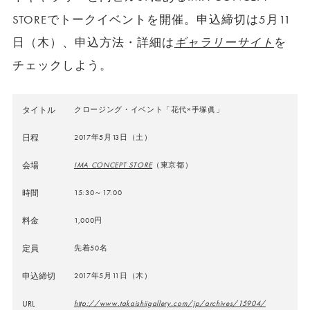
STOREでトークイベントを開催。申込締切は5月11
日（木）、申込方法・詳細は
ギャラリーサイト
を
チェックしよう。
タイトル
クロージング・イベント「花代×手塚眞」
日程
2017年5月13日（土）
会場
IMA CONCEPT STORE
（東京都）
時間
15:30～17:00
料金
1,000円
定員
先着50名
申込締切
2017年5月11日（木）
URL
http://www.takaishiigallery.com/jp/archives/15904/