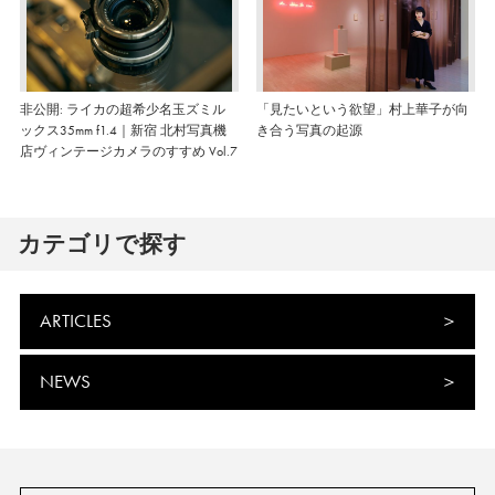
非公開: ライカの超希少名玉ズミル
「見たいという欲望」村上華子が向
ックス35mm f1.4｜新宿 北村写真機
き合う写真の起源
店ヴィンテージカメラのすすめ Vol.7
カテゴリで探す
ARTICLES
NEWS