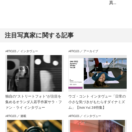
真...
注⽬写真家に関する記事
ARTICLES
／
インタヴュー
ARTICLES
／
アーカイブ
独自の“ストリートフォト”が注目を
ウゴ・コント インタヴュー「日常の
集めるオランダ人若手作家サラ・フ
小さな気づきがもたらすダイナミズ
ァン・ライ インタヴュー
ム」【IMA Vol.38特集】
ARTICLES
／
連載
ARTICLES
／
インタヴュー