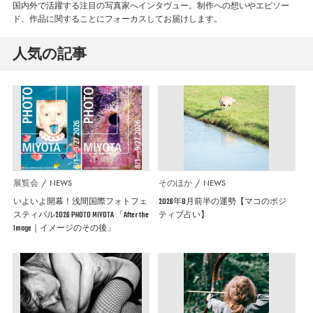
国内外で活躍する注目の写真家へインタヴュー。制作への想いやエピソー
ド、作品に関することにフォーカスしてお届けします。
人気の記事
展覧会
NEWS
そのほか
NEWS
いよいよ開幕！浅間国際フォトフェ
2026年8月前半の運勢【マコのポジ
スティバル2026 PHOTO MIYOTA 「After the
ティブ占い】
Image｜イメージのその後」