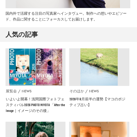
国内外で活躍する注目の写真家へインタヴュー。制作への想いやエピソー
ド、作品に関することにフォーカスしてお届けします。
人気の記事
展覧会
NEWS
そのほか
NEWS
いよいよ開幕！浅間国際フォトフェ
2026年8月前半の運勢【マコのポジ
スティバル2026 PHOTO MIYOTA 「After the
ティブ占い】
Image｜イメージのその後」