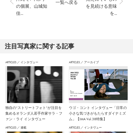
一覧へ戻る
の個展、山城知
を見続ける意味
佳...
を...
注⽬写真家に関する記事
ARTICLES
／
インタヴュー
ARTICLES
／
アーカイブ
独自の“ストリートフォト”が注目を
ウゴ・コント インタヴュー「日常の
集めるオランダ人若手作家サラ・フ
小さな気づきがもたらすダイナミズ
ァン・ライ インタヴュー
ム」【IMA Vol.38特集】
ARTICLES
／
連載
ARTICLES
／
インタヴュー