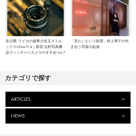
非公開: ライカの超希少名玉ズミル
「見たいという欲望」村上華子が向
ックス35mm f1.4｜新宿 北村写真機
き合う写真の起源
店ヴィンテージカメラのすすめ Vol.7
カテゴリで探す
ARTICLES
NEWS