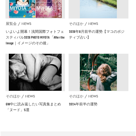
展覧会
NEWS
そのほか
NEWS
いよいよ開幕！浅間国際フォトフェ
2026年8月前半の運勢【マコのポジ
スティバル2026 PHOTO MIYOTA 「After the
ティブ占い】
Image｜イメージのその後」
そのほか
NEWS
そのほか
NEWS
GW中に読み返したい写真集まとめ
2024年前半の運勢
「ヌード」5選