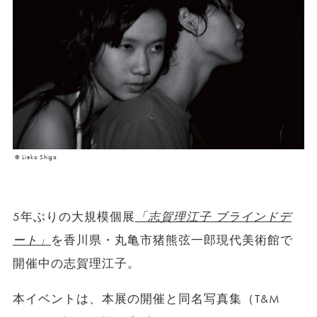
© Lieko Shiga
5年ぶりの大規模個展
「志賀理江子 ブラインドデ
ート」
を香川県・丸亀市猪熊弦一郎現代美術館で
開催中の志賀理江子。
本イベントは、本展の開催と同名写真集（T&M