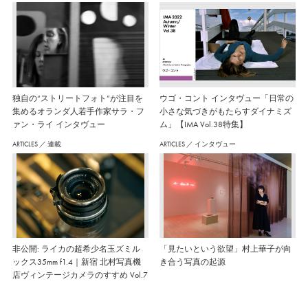
独自の“ストリートフォト”が注目を
ウゴ・コント インタヴュー「日常の
集めるオランダ人若手作家サラ・フ
小さな気づきがもたらすダイナミズ
ァン・ライ インタヴュー
ム」【IMA Vol.38特集】
ARTICLES
／
連載
ARTICLES
／
インタヴュー
非公開: ライカの超希少名玉ズミル
「見たいという欲望」村上華子が向
ックス35mm f1.4｜新宿 北村写真機
き合う写真の起源
店ヴィンテージカメラのすすめ Vol.7