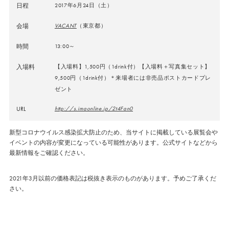
日程
2017年6月24日（土）
会場
VACANT
（東京都）
時間
13:00～
入場料
【入場料】1,500円（1drink付）【入場料＋写真集セット】
9,500円（1drink付）＊来場者には非売品ポストカードプレ
ゼント
URL
http://s.imaonline.jp/2t4Fan0
新型コロナウイルス感染拡大防止のため、当サイトに掲載している展覧会や
イベントの内容が変更になっている可能性があります。公式サイトなどから
最新情報をご確認ください。
2021年3月以前の価格表記は税抜き表示のものがあります。予めご了承くだ
さい。