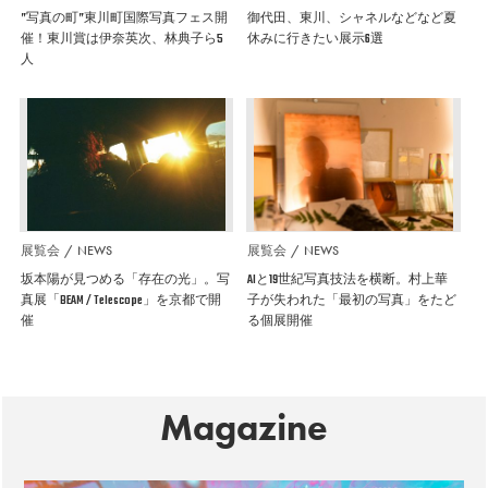
”写真の町”東川町国際写真フェス開
御代田、東川、シャネルなどなど夏
催！東川賞は伊奈英次、林典子ら5
休みに行きたい展示6選
人
展覧会
NEWS
展覧会
NEWS
坂本陽が見つめる「存在の光」。写
AIと19世紀写真技法を横断。村上華
真展「BEAM / Telescope」を京都で開
子が失われた「最初の写真」をたど
催
る個展開催
Magazine