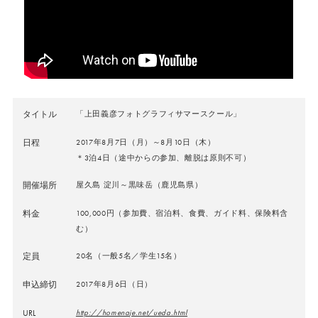
タイトル
「上田義彦フォトグラフィサマースクール」
日程
2017年8月7日（月）～8月10日（木）
＊3泊4日（途中からの参加、離脱は原則不可）
開催場所
屋久島 淀川～黒味岳（鹿児島県）
料金
100,000円（参加費、宿泊料、食費、ガイド料、保険料含
む）
定員
20名（一般5名／学生15名）
申込締切
2017年8月6日（日）
URL
http://homenaje.net/ueda.html