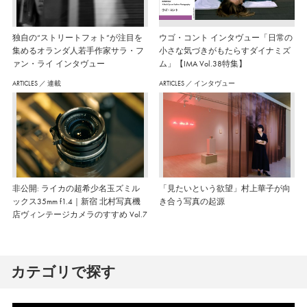
独自の“ストリートフォト”が注目を
ウゴ・コント インタヴュー「日常の
集めるオランダ人若手作家サラ・フ
小さな気づきがもたらすダイナミズ
ァン・ライ インタヴュー
ム」【IMA Vol.38特集】
ARTICLES
／
連載
ARTICLES
／
インタヴュー
非公開: ライカの超希少名玉ズミル
「見たいという欲望」村上華子が向
ックス35mm f1.4｜新宿 北村写真機
き合う写真の起源
店ヴィンテージカメラのすすめ Vol.7
カテゴリで探す