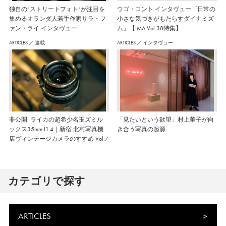
独自の“ストリートフォト”が注目を
ウゴ・コント インタヴュー「日常の
集めるオランダ人若手作家サラ・フ
小さな気づきがもたらすダイナミズ
ァン・ライ インタヴュー
ム」【IMA Vol.38特集】
ARTICLES
／
連載
ARTICLES
／
インタヴュー
非公開: ライカの超希少名玉ズミル
「見たいという欲望」村上華子が向
ックス35mm f1.4｜新宿 北村写真機
き合う写真の起源
店ヴィンテージカメラのすすめ Vol.7
カテゴリで探す
ARTICLES