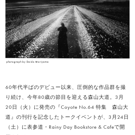
photograph by Daido Moriyama
60
年代半ばのデビュー以来、圧倒的な作品群を撮
り続け、今年
80
歳の節目を迎える森山大道。3月
20日（火）に発売の『
Coyote No.64
特集 森山大
道』の刊行を記念したトークイベントが、
3
月
24
日
（土）に表参道・
Rainy Day Bookstore & Cafe
で開