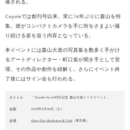
催される。
Coyoteでは創刊号以来、実に
14
年ぶりに森山を特
集。彼がコンパクトカメラを手に街をさまよい撮
り続ける姿を追う内容となっている。
本イベントには森山大道の写真集を数多く手がけ
るアートディレクター・町口覚が聞き手として登
壇。その作品や創作を紐解く。さらにイベント終
了後にはサイン会も行われる。
タイトル
「Coyote No.64刊行記念 森山大道トークイベント」
会期
2018年3月24日（土）
会場
Rainy Day Bookstore & Cafe
（東京都）