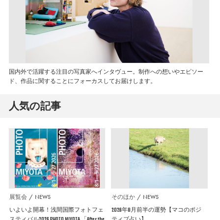
国内外で活躍する注目の写真家へインタヴュー。制作への想いやエピソー
ド、作品に関することにフォーカスしてお届けします。
人気の記事
展覧会
NEWS
そのほか
NEWS
いよいよ開幕！浅間国際フォトフェ
2026年8月前半の運勢【マコのポジ
スティバル2026 PHOTO MIYOTA 「After the
ティブ占い】